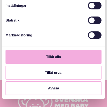
Inställningar
المنظمون المشاركون
Vrak
Statistik
Marknadsföring
Svenska kyrkan
Tyresö församling
Tyresö kommun
Tillåt alla
Tillåt urval
Avvisa