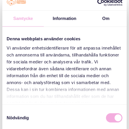
فئات
Samtycke
Information
Om
ثلاثة أجيال تجتمع
منظم
Denna webbplats använder cookies
Vi använder enhetsidentifierare för att anpassa innehållet
och annonserna till användarna, tillhandahålla funktioner
för sociala medier och analysera vår trafik. Vi
vidarebefordrar även sådana identifierare och annan
information från din enhet till de sociala medier och
annons- och analysföretag som vi samarbetar med.
Dessa kan i sin tur kombinera informationen med annan
Svenska med baby
information som du har tillhandahållit eller som de har
samlat in när du har använt deras tjänster.
Email
bokningen@svenskamedbaby.se
Samtyckesval
Nödvändig