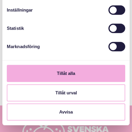
Inställningar
MEDARRANGÖRER
Statistik
Vrak
Marknadsföring
Svenska kyrkan
Tyresö församling
Tyresö kommun
Tillåt alla
Tillåt urval
Avvisa