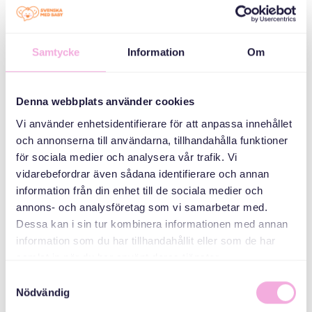
KATEGORIER
Tre generationer
Samtycke
Information
Om
möts
Denna webbplats använder cookies
ARRANGÖR
Vi använder enhetsidentifierare för att anpassa innehållet
och annonserna till användarna, tillhandahålla funktioner
för sociala medier och analysera vår trafik. Vi
vidarebefordrar även sådana identifierare och annan
information från din enhet till de sociala medier och
annons- och analysföretag som vi samarbetar med.
Dessa kan i sin tur kombinera informationen med annan
information som du har tillhandahållit eller som de har
Svenska med baby
samlat in när du har använt deras tjänster.
E-post
Samtyckesval
bokningen@svenskamedbaby.se
Nödvändig