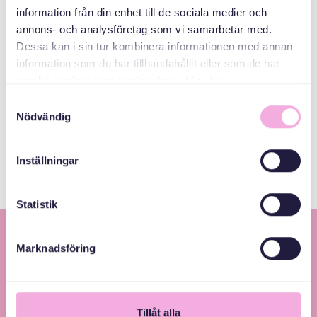
bokningen@svenskamedbaby.se
information från din enhet till de sociala medier och
annons- och analysföretag som vi samarbetar med.
Dessa kan i sin tur kombinera informationen med annan
information som du har tillhandahållit eller som de har
المنظمون المشاركون
samlat in när du har använt deras tjänster.
Samtyckesval
Allmänna
Nödvändig
arvsfonden
Inställningar
Statistik
Marknadsföring
Tillåt alla