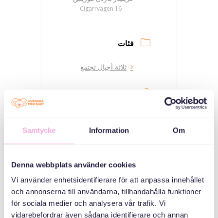
Cigarrvägen 16
فئات
ثلاثة أجيال تجتمع
منظم
Samtycke
Information
Om
Denna webbplats använder cookies
Vi använder enhetsidentifierare för att anpassa innehållet
och annonserna till användarna, tillhandahålla funktioner
Svenska med baby
för sociala medier och analysera vår trafik. Vi
Email
vidarebefordrar även sådana identifierare och annan