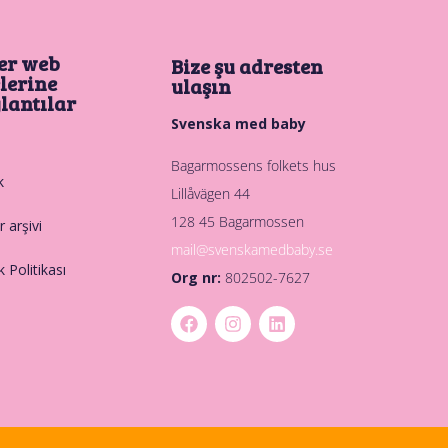
er web
Bize şu adresten
elerine
ulaşın
lantılar
Svenska med baby
Bagarmossens folkets hus
k
Lillåvägen 44
128 45 Bagarmossen
 arşivi
mail@svenskamedbaby.se
ik Politikası
Org nr:
802502-7627