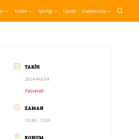
er
Katılın
İşbirliği
Üyelik
Hakkımızda
TARIH
2024 Ara 04
Passerad
ZAMAN
10:30 - 12:00
KONUM