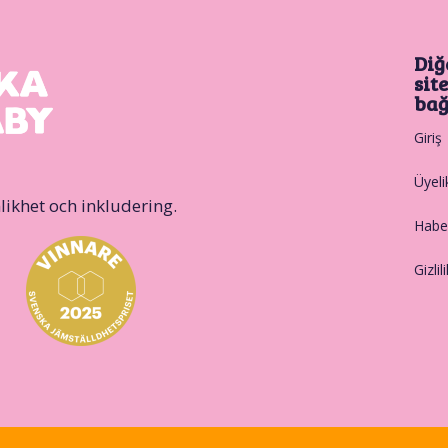
Diğ
sit
bağ
Giriş
Üyeli
likhet och inkludering.
Haber
Gizlil