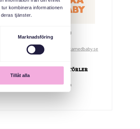
n information från din enhet
 tur kombinera informationen
deras tjänster.
Svenska med baby
Marknadsföring
E-Posta
bokningen@svenskamedbaby.se
ORTAK ORGANIZATÖRLER
Tillåt alla
Ulusal Miras Fonu