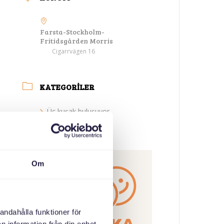
Farsta-Stockholm-
Fritidsgården Morris
Cigarrvägen 16
KATEGORILER
Üç kuşak buluşuyor
ORGANIZATÖR
Om
andahålla funktioner för