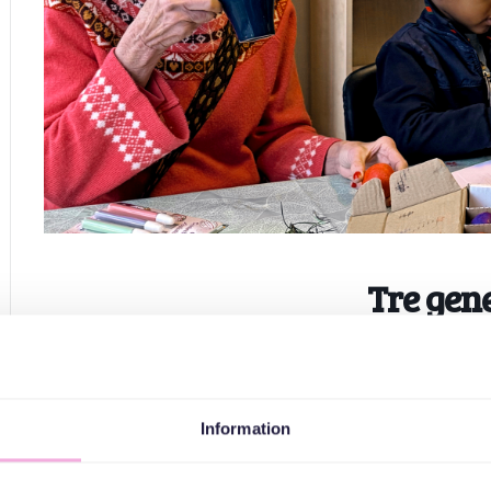
Tre gen
Information
Vi skapar tillsammans och pratar om olika traditioner, sjä
lekfull stund över ge