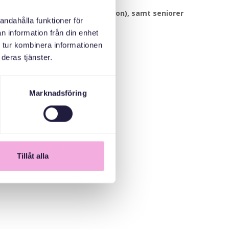
n upp till 2 år (även äldre syskon), samt seniorer.
andahålla funktioner för
n information från din enhet
 tur kombinera informationen
deras tjänster.
Marknadsföring
Tillåt alla