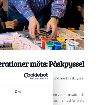
erationer möts: Påskpyssel
Välkommen till en härlig stund med påskpyssel!
Om
lvklart fikar vi också! Kom och dela en varm, kreativ och
nerationsgränserna, där både skratt och fantasi får plats.