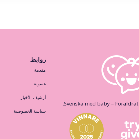
روابط
مقدمة
عضوية
أرشيف الأخبار
Svenska med baby – Föräldraträ
سياسة الخصوصية