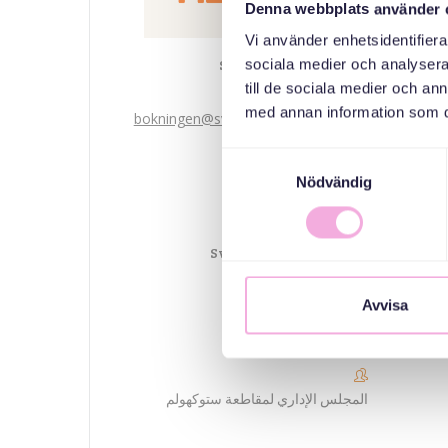
Denna webbplats använder 
Vi använder enhetsidentifierar
Svenska med baby
sociala medier och analysera 
till de sociala medier och a
Email
med annan information som du 
bokningen@svenskamedbaby.se
Samtyckesval
المنظمون المشاركون
Nödvändig
Svenska kyrkan Tyresö
församling
Avvisa
Tyresö kommun
المجلس الإداري لمقاطعة ستوكهولم