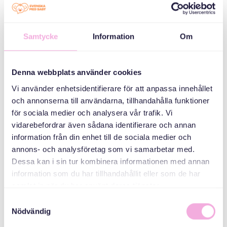
ምድባት
ሰለስተ ወለዶ ይራኸቡ።
Samtycke
Information
Om
ኣዳላዊ
Denna webbplats använder cookies
Vi använder enhetsidentifierare för att anpassa innehållet
och annonserna till användarna, tillhandahålla funktioner
för sociala medier och analysera vår trafik. Vi
vidarebefordrar även sådana identifierare och annan
information från din enhet till de sociala medier och
annons- och analysföretag som vi samarbetar med.
Dessa kan i sin tur kombinera informationen med annan
Svenska med baby
information som du har tillhandahållit eller som de har
samlat in när du har använt deras tjänster.
ኢመይል
bokningen@svenskamedbaby.se
Samtyckesval
Nödvändig