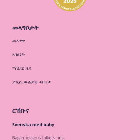
መላግቦታት
መእተዊ
ኣባልነት
ማህደር ዜና
ፖሊሲ ውልቃዊ ሓበሬታ
ርኸቡና
Svenska med baby
Bagarmossens folkets hus