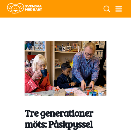
Tre generationer
möts: Påskpyssel