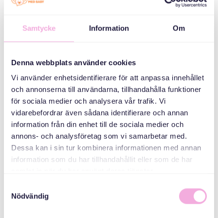
ثلاثة أجيال تجتمع
Samtycke
Information
Om
منظم
Denna webbplats använder cookies
Vi använder enhetsidentifierare för att anpassa innehållet
och annonserna till användarna, tillhandahålla funktioner
för sociala medier och analysera vår trafik. Vi
vidarebefordrar även sådana identifierare och annan
information från din enhet till de sociala medier och
annons- och analysföretag som vi samarbetar med.
Svenska med baby
Dessa kan i sin tur kombinera informationen med annan
Email
information som du har tillhandahållit eller som de har
bokningen@svenskamedbaby.se
samlat in när du har använt deras tjänster.
Samtyckesval
Nödvändig
المنظمون المشاركون