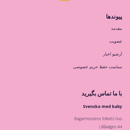
پیوندها
مقدمه
عضویت
آرشیو اخبار
سیاست حفظ حریم خصوصی
با ما تماس بگیرید
Svenska med baby
Bagarmossens folkets hus
Lillåvägen 44