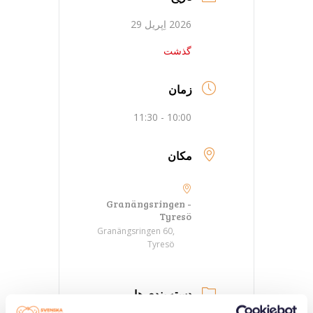
2026 اِپریل 29
گذشت
زمان
10:00 - 11:30
مکان
Granängsringen -
Tyresö
Granängsringen 60,
Tyresö
دسته بندی ها