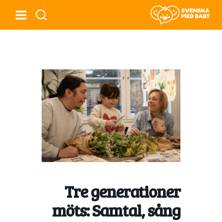
Tre generationer
möts: Samtal, sång