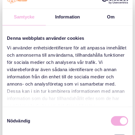
سه نسل ملاقات می
کنند
Samtycke
Information
Om
سازمان دهنده
Denna webbplats använder cookies
Vi använder enhetsidentifierare för att anpassa innehållet
och annonserna till användarna, tillhandahålla funktioner
för sociala medier och analysera vår trafik. Vi
vidarebefordrar även sådana identifierare och annan
information från din enhet till de sociala medier och
annons- och analysföretag som vi samarbetar med.
Dessa kan i sin tur kombinera informationen med annan
Svenska med baby
information som du har tillhandahållit eller som de har
ایمیل
samlat in när du har använt deras tjänster.
bokningen@svenskamedbaby.se
Samtyckesval
Nödvändig
هم سازمان دهندگان