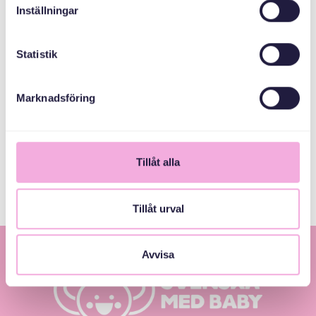
Inställningar
Svenska kyrkan
Tyresö församling
Statistik
Tyresö kommun
Marknadsföring
هیئت اداری شهرستان
استکهلم
Tillåt alla
Tillåt urval
Avvisa