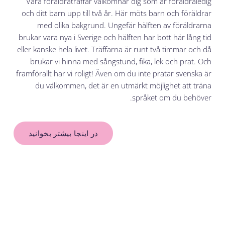
Våra föräldraträffar välkomnar dig som är föräldraledig
och ditt barn upp till två år. Här möts barn och föräldrar
med olika bakgrund. Ungefär hälften av föräldrarna
brukar vara nya i Sverige och hälften har bott här lång tid
eller kanske hela livet. Träffarna är runt två timmar och då
brukar vi hinna med sångstund, fika, lek och prat. Och
framförallt har vi roligt! Även om du inte pratar svenska är
du välkommen, det är en utmärkt möjlighet att träna
språket om du behöver.
در اینجا بیشتر بخوانید