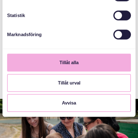
arbetar gästen med att rita, då får vi tips som handlar om
det.
Statistik
در اینجا بیشتر بخوانید
Marknadsföring
Tillåt alla
Tillåt urval
Avvisa