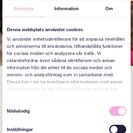
Samtycke
Information
Om
Denna webbplats använder cookies
Vi använder enhetsidentifierare för att anpassa innehållet
och annonserna till användarna, tillhandahålla funktioner
för sociala medier och analysera vår trafik. Vi
vidarebefordrar även sådana identifierare och annan
information från din enhet till de sociala medier och
annons- och analysföretag som vi samarbetar med.
گردهمایی های خانوادگی
Dessa kan i sin tur kombinera informationen med annan
information som du har tillhandahållit eller som de har
samlat in när du har använt deras tjänster.
Våra familjeträffar är för hela familjen med barn upp till tio
Samtyckesval
år. Under de här träffarna pratar och fikar vi, precis som
Nödvändig
på alla våra träffar. Men vi passar också på att testa något
vi kanske inte gjort förut, som att odla morotsfrön eller
baka pepparkakor. Ibland har vi besök av en gäst, kanske
Inställningar