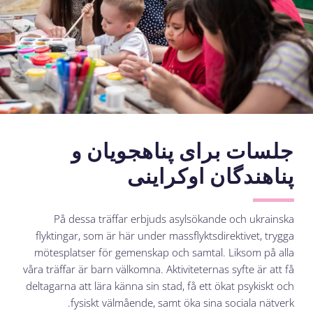
جلسات برای پناهجویان و
پناهندگان اوکراینی
På dessa träffar erbjuds asylsökande och ukrainska
flyktingar, som är här under massflyktsdirektivet, trygga
mötesplatser för gemenskap och samtal. Liksom på alla
våra träffar är barn välkomna. Aktiviteternas syfte är att få
deltagarna att lära känna sin stad, få ett ökat psykiskt och
fysiskt välmående, samt öka sina sociala nätverk.