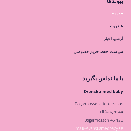
پیوندها
مقدمه
عضویت
آرشیو اخبار
سیاست حفظ حریم خصوصی
با ما تماس بگیرید
Svenska med baby
Bagarmossens folkets hus
Lillåvägen 44
128 45 Bagarmossen
mail@svenskamedbaby.se