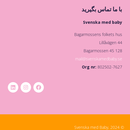
با ما تماس بگیرید
Svenska med baby
Bagarmossens folkets hus
Lillåvägen 44
128 45 Bagarmossen
mail@svenskamedbaby.se
Org nr:
802502-7627
© Svenska med Baby, 2024