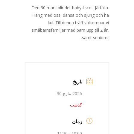
Den 30 mars blir det babydisco i Järfälla.
Häng med oss, dansa och sjung och ha
kul. Till denna träff välkomnar vi
småbarnsfamiljer med barn upp till 2 år,
samt seniorer.
تاریخ
2026 مارچ 30
گذشت
زمان
10:00 - 11:30