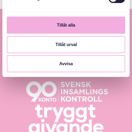
Tillåt alla
Tillåt urval
Svenska med baby – Föräldraträffar för jämlikhet
Avvisa
och inkludering.