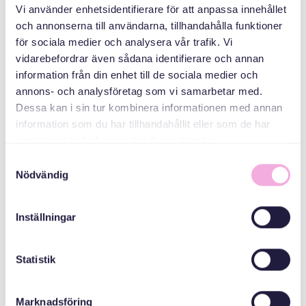
Vi använder enhetsidentifierare för att anpassa innehållet
och annonserna till användarna, tillhandahålla funktioner
för sociala medier och analysera vår trafik. Vi
vidarebefordrar även sådana identifierare och annan
information från din enhet till de sociala medier och
annons- och analysföretag som vi samarbetar med.
Dessa kan i sin tur kombinera informationen med annan
Svenska med baby
information som du har tillhandahållit eller som de har
samlat in när du har använt deras tjänster.
ایمیل
bokningen@svenskamedbaby.se
Samtyckesval
Nödvändig
هم سازمان دهندگان
Inställningar
Järfälla Kommun
Statistik
Marknadsföring