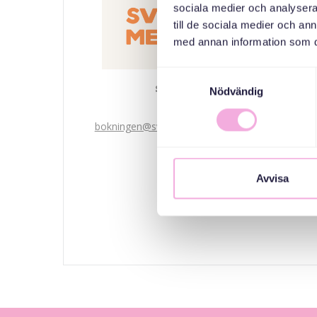
sociala medier och analysera 
till de sociala medier och a
med annan information som du 
Samtyckesval
Svenska med baby
Nödvändig
Email
bokningen@svenskamedbaby.se
MEDARRANGÖRER
Avvisa
Järfälla Kommun