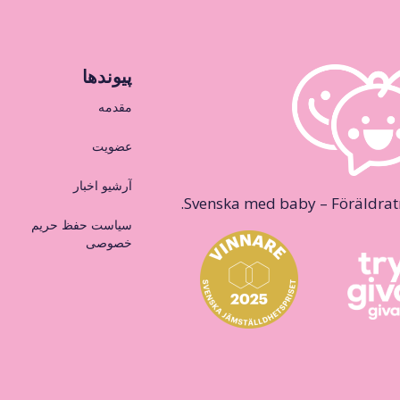
پیوندها
مقدمه
عضویت
آرشیو اخبار
Svenska med baby – Föräldraträ
سیاست حفظ حریم
خصوصی