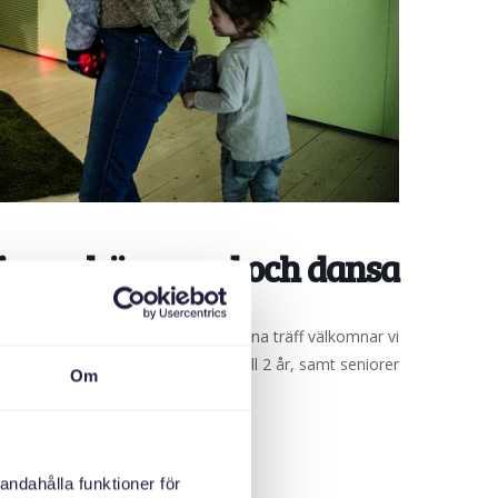
sco – häng med och dansa
dansa och sjung och ha kul. Till denna träff välkomnar vi
småbarnsfamiljer med barn upp till 2 år, samt seniorer.
Om
andahålla funktioner för