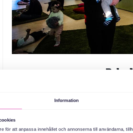
Babydi
Den 30 mars blir det babydisco i Järfälla. Häng med oss, 
Information
cookies
e för att anpassa innehållet och annonserna till användarna, tillh