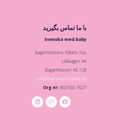
با ما تماس بگیرید
Svenska med baby
Bagarmossens folkets hus
Lillåvägen 44
128 45 Bagarmossen
mail@svenskamedbaby.se
Org nr:
802502-7627