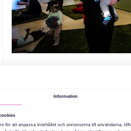
Babydi
Den 25 september blir det babydisco på Kungsholmens bib
denna träff välkomnar vi
Information
cookies
e för att anpassa innehållet och annonserna till användarna, tillh