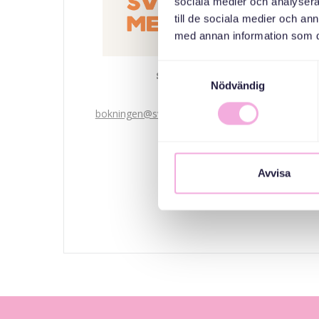
sociala medier och analysera 
till de sociala medier och a
med annan information som du 
Samtyckesval
Svenska med baby
Nödvändig
ایمیل
bokningen@svenskamedbaby.se
هم سازمان دهندگان
Avvisa
Stockholms Stad