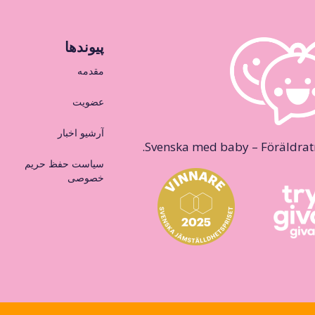
پیوندها
مقدمه
عضویت
آرشیو اخبار
Svenska med baby – Föräldraträ
سیاست حفظ حریم
خصوصی