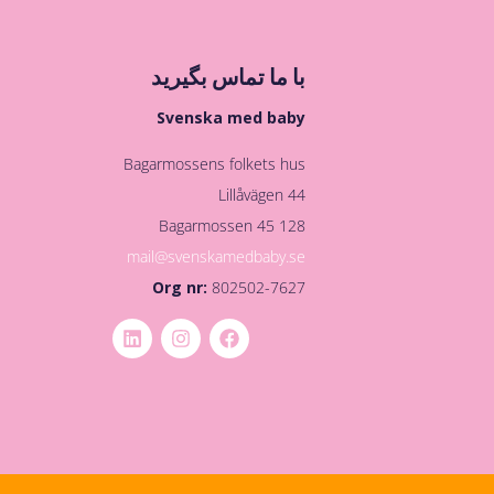
با ما تماس بگیرید
Svenska med baby
Bagarmossens folkets hus
Lillåvägen 44
128 45 Bagarmossen
mail@svenskamedbaby.se
Org nr:
802502-7627