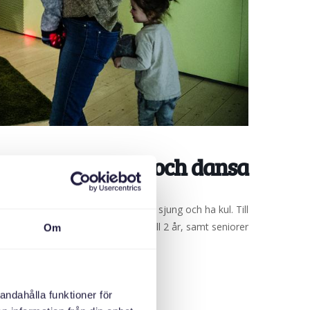
sco – häng med och dansa
liotek. Häng med oss, dansa och sjung och ha kul. Till
 småbarnsfamiljer med barn upp till 2 år, samt seniorer.
Om
andahålla funktioner för