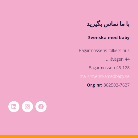
با ما تماس بگیرید
Svenska med baby
Bagarmossens folkets hus
Lillåvägen 44
128 45 Bagarmossen
mail@svenskamedbaby.se
Org nr:
802502-7627