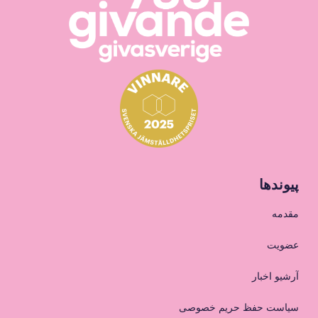
پیوندها
مقدمه
عضویت
آرشیو اخبار
سیاست حفظ حریم خصوصی