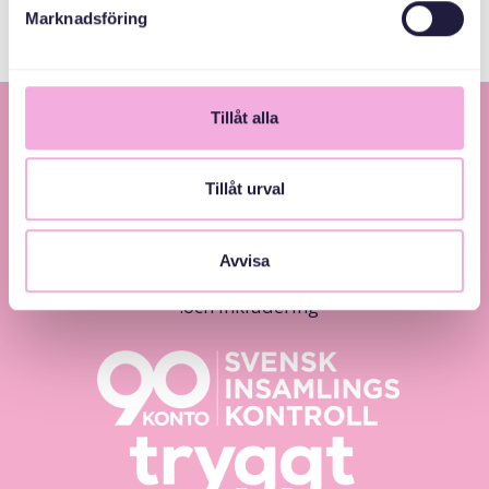
Marknadsföring
Tillåt alla
Tillåt urval
Avvisa
Svenska med baby – Föräldraträffar för jämlikhet
och inkludering.