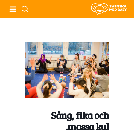
Sång, fika och
massa kul.