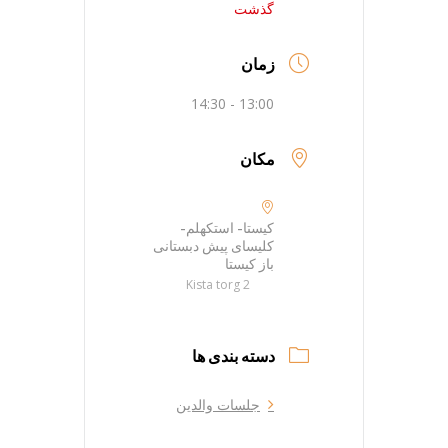
گذشت
زمان
13:00 - 14:30
مکان
کیستا- استکهلم-
کلیسای پیش دبستانی
باز کیستا
Kista torg 2
دسته بندی ها
جلسات والدین