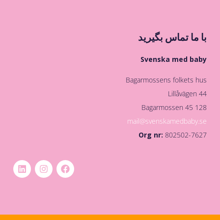
با ما تماس بگیرید
Svenska med baby
Bagarmossens folkets hus
Lillåvägen 44
128 45 Bagarmossen
mail@svenskamedbaby.se
Org nr:
802502-7627