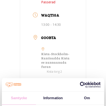
Passerad
WAQTIGA
13:00 - 14:30
GOOBTA
Kista-Stockholm-
Kaniisadda Kista
ee xannaanada
furan
Kista torg 2
QAYBAHA
Samtycke
Information
Om
Kulamada
waalidka