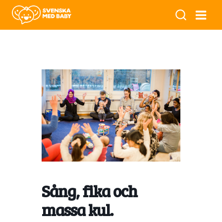
Sång, fika och
massa kul.