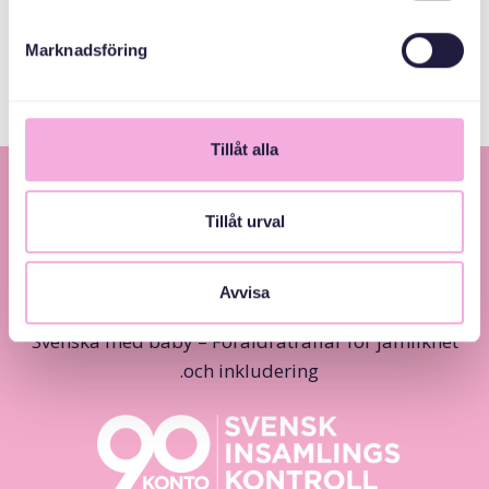
Allmänna
arvsfonden
Marknadsföring
Tillåt alla
Tillåt urval
Avvisa
Svenska med baby – Föräldraträffar för jämlikhet
och inkludering.