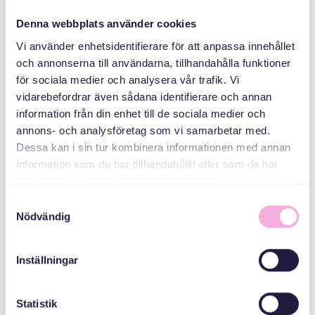
کنند
Denna webbplats använder cookies
سازمان دهنده
Vi använder enhetsidentifierare för att anpassa innehållet
och annonserna till användarna, tillhandahålla funktioner
för sociala medier och analysera vår trafik. Vi
vidarebefordrar även sådana identifierare och annan
information från din enhet till de sociala medier och
annons- och analysföretag som vi samarbetar med.
Dessa kan i sin tur kombinera informationen med annan
information som du har tillhandahållit eller som de har
samlat in när du har använt deras tjänster.
Svenska med baby
Samtyckesval
ایمیل
Nödvändig
bokningen@svenskamedbaby.se
Inställningar
هم سازمان دهندگان
Statistik