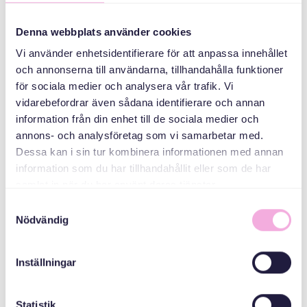
کنند
Denna webbplats använder cookies
سازمان دهنده
Vi använder enhetsidentifierare för att anpassa innehållet
och annonserna till användarna, tillhandahålla funktioner
för sociala medier och analysera vår trafik. Vi
vidarebefordrar även sådana identifierare och annan
information från din enhet till de sociala medier och
annons- och analysföretag som vi samarbetar med.
Dessa kan i sin tur kombinera informationen med annan
information som du har tillhandahållit eller som de har
Svenska med baby
samlat in när du har använt deras tjänster.
Email
Samtyckesval
bokningen@svenskamedbaby.se
Nödvändig
Inställningar
MEDARRANGÖRER
Statistik