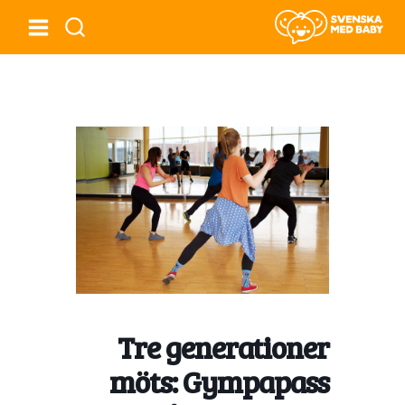
Tre generationer
möts: Gympapass