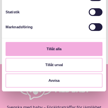
bokningen@svenskamedbaby.se
Statistik
هم سازمان دهندگان
Marknadsföring
Järfälla Kommun
Tillåt alla
Tillåt urval
Avvisa
Svenska med baby – Föräldraträffar för jämlikhet