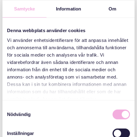
Vasaplatsen 17a
Samtycke
Information
Om
دسته بندی ها
Denna webbplats använder cookies
سه نسل ملاقات می
Vi använder enhetsidentifierare för att anpassa innehållet
کنند
och annonserna till användarna, tillhandahålla funktioner
för sociala medier och analysera vår trafik. Vi
سازمان دهنده
vidarebefordrar även sådana identifierare och annan
information från din enhet till de sociala medier och
annons- och analysföretag som vi samarbetar med.
Dessa kan i sin tur kombinera informationen med annan
information som du har tillhandahållit eller som de har
samlat in när du har använt deras tjänster.
Samtyckesval
Nödvändig
Svenska med baby
Inställningar
ایمیل