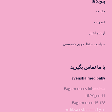
پیوندها
مقدمه
عضویت
آرشیو اخبار
سیاست حفظ حریم خصوصی
با ما تماس بگیرید
Svenska med baby
Bagarmossens folkets hus
Lillåvägen 44
128 45 Bagarmossen
mail@svenskamedbaby.se