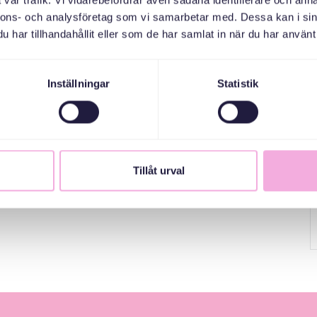
vår trafik. Vi vidarebefordrar även sådana identifierare och anna
nnons- och analysföretag som vi samarbetar med. Dessa kan i sin
d barn upp till 2 år, samt svensktalande seniorer.
har tillhandahållit eller som de har samlat in när du har använt 
Inställningar
Statistik
Tillåt urval