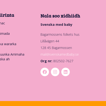
iirinta
Nala soo xidhiidh
hac
Svenska med baby
nimada
Bagarmossens folkets hus
Lillåvägen 44
ka wararka
128 45 Bagarmossen
mail@svenskamedbaby.se
uunka Arrimaha
ska ah
Org nr:
802502-7627