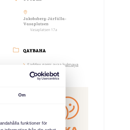
Jakobsberg-Järfälla-
Vasaplatsen
Vasaplatsen 17a
QAYBAHA
Saddex qarni ayaa kulmaya
ABAABULAHA
Om
andahålla funktioner för