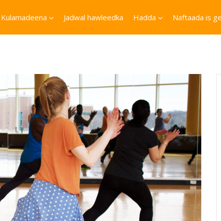
Kulamadeena
Jadwal hawleedka
Hadda
Naftaada is ge