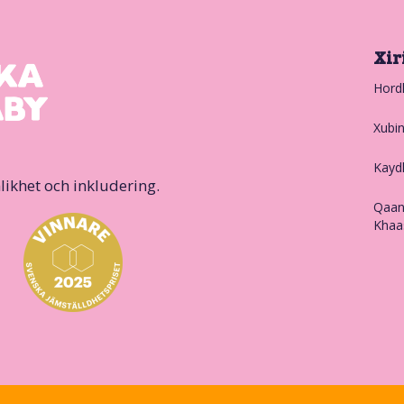
Xir
Hord
Xubi
Kayd
likhet och inkludering.
Qaan
Khaa