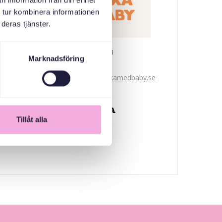
n information från din enhet
 tur kombinera informationen
deras tjänster.
Svenska med baby
Marknadsföring
iimaylka
bokningen@svenskamedbaby.se
ABAABULAYAASHA
Tillåt alla
Järfälla Kommun