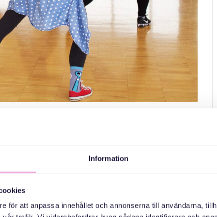
ympapass för både stora och
Information
 och de allra minsta! Vi rör oss tillsammans i en glädjefylld
ett ålder eller nivå, här är alla välkomna att delta och ha kul!
cookies
e för att anpassa innehållet och annonserna till användarna, tillh
skap, fika och skratt!