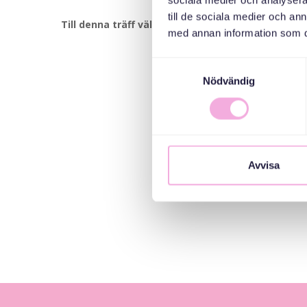
sociala medier och analysera 
till de sociala medier och a
Till denna träff välkomnar vi småbarnsfamiljer me
med annan information som du 
Samtyckesval
Nödvändig
Avvisa