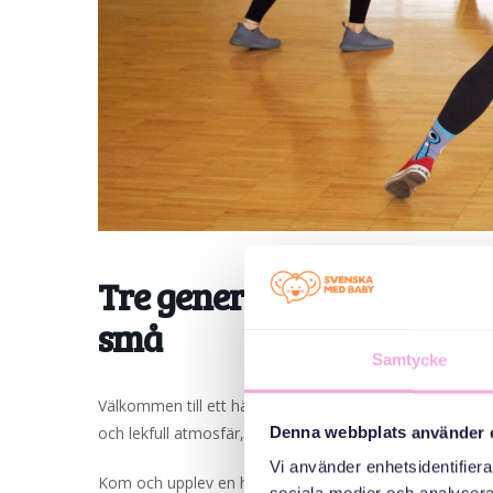
Tre generationer möts: G
små
Samtycke
Välkommen till ett härligt gympapass som passar seniorer
och lekfull atmosfär, där rörelseglädje står i fokus. Oavs
Denna webbplats använder 
Vi använder enhetsidentifierar
Kom och upplev en härlig stund fylld med energi, gemen