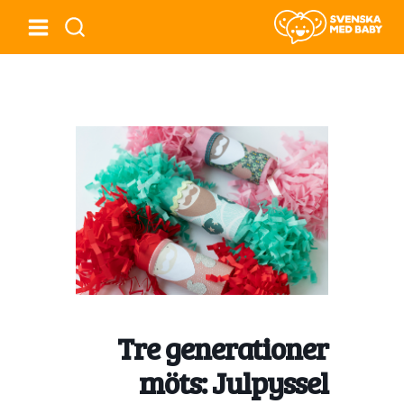
Tre generationer
möts: Julpyssel