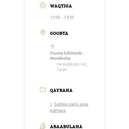
WAQTIGA
13:00 - 14:30
GOOBTA
Farsta bibliotek -
Stockholm
Farstagången 14C,
Farsta
QAYBAHA
Saddex qarni ayaa
kulmaya
ABAABULAHA