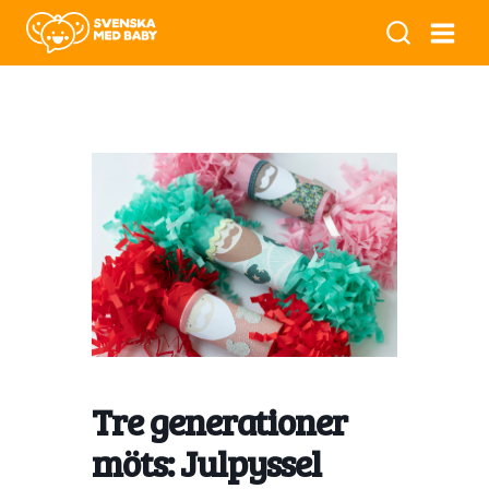
Tre generationer
möts: Julpyssel