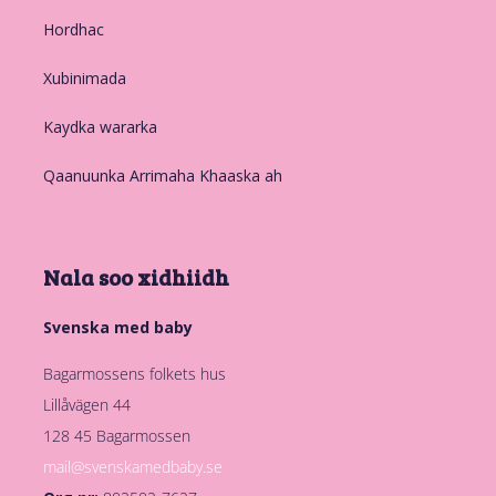
Hordhac
Xubinimada
Kaydka wararka
Qaanuunka Arrimaha Khaaska ah
Nala soo xidhiidh
Svenska med baby
Bagarmossens folkets hus
Lillåvägen 44
128 45 Bagarmossen
mail@svenskamedbaby.se