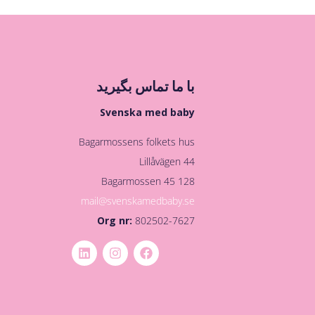
با ما تماس بگیرید
Svenska med baby
Bagarmossens folkets hus
Lillåvägen 44
128 45 Bagarmossen
mail@svenskamedbaby.se
Org nr:
802502-7627