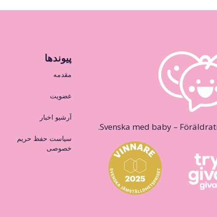
پیوندها
مقدمه
عضویت
آرشیو اخبار
Svenska med baby – Föräldraträ
سیاست حفظ حریم
خصوصی