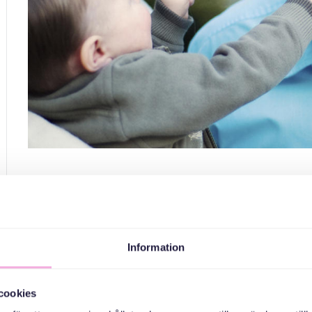
Tre generationer mö
Information
Väl
Vi ses vid Farsta Strandbad där vi njuter av en härlig pickni
cookies