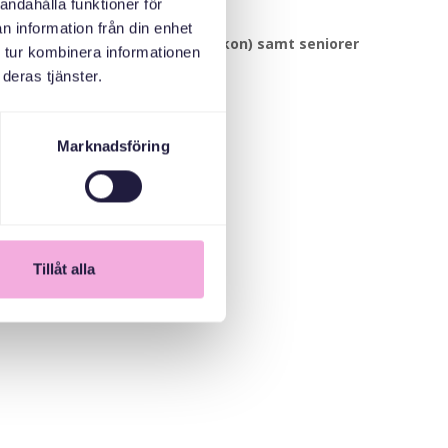
andahålla funktioner för
n information från din enhet
n upp till 2 år (även äldre syskon) samt seniorer.
 tur kombinera informationen
deras tjänster.
Marknadsföring
Tillåt alla