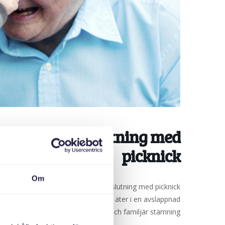
ts: Sommaravslutning med
picknick
Om
kommen till vår mysiga sommaravslutning med picknick!
ck. Tillsammans umgås vi, pratar och äter i en avslappnad
och familjär stämning.