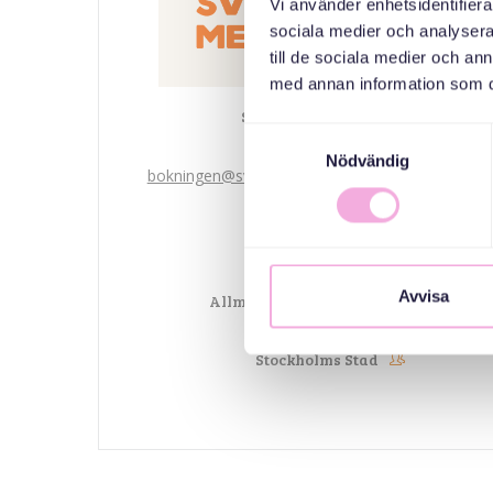
Vi använder enhetsidentifierar
sociala medier och analysera 
till de sociala medier och a
med annan information som du 
Svenska med baby
Samtyckesval
ایمیل
Nödvändig
bokningen@svenskamedbaby.se
هم سازمان دهندگان
Avvisa
Allmänna arvsfonden
Stockholms Stad