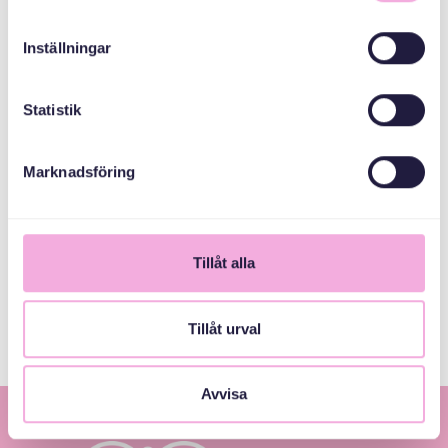
bokningen@svenskamedbaby.se
Inställningar
ABAABULAYAASHA
Statistik
Marknadsföring
Sanduuqa
dhaxalka guud
Tillåt alla
Stockholms Stad
Tillåt urval
Avvisa