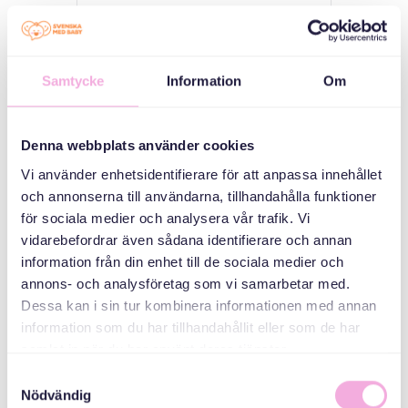
QAYBAHA
Kulamada
Samtycke
Information
Om
waalidka
Saddex qarni ayaa
kulmaya
Denna webbplats använder cookies
Vi använder enhetsidentifierare för att anpassa innehållet
ABAABULAHA
och annonserna till användarna, tillhandahålla funktioner
för sociala medier och analysera vår trafik. Vi
vidarebefordrar även sådana identifierare och annan
information från din enhet till de sociala medier och
annons- och analysföretag som vi samarbetar med.
Dessa kan i sin tur kombinera informationen med annan
information som du har tillhandahållit eller som de har
samlat in när du har använt deras tjänster.
Svenska med baby
Samtyckesval
Nödvändig
iimaylka