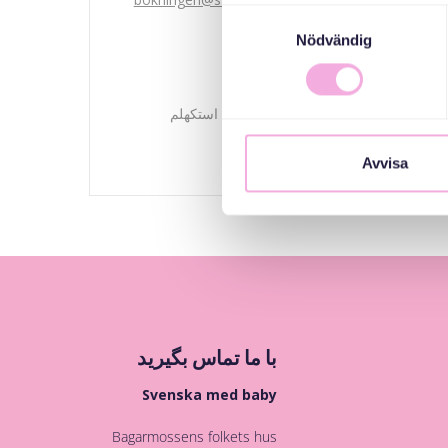
Samtyckesval
Nödvändig
هم سازمان دهندگان
هیئت اداری شهرستان استکهلم
Avvisa
با ما تماس بگیرید
Svenska med baby
Bagarmossens folkets hus