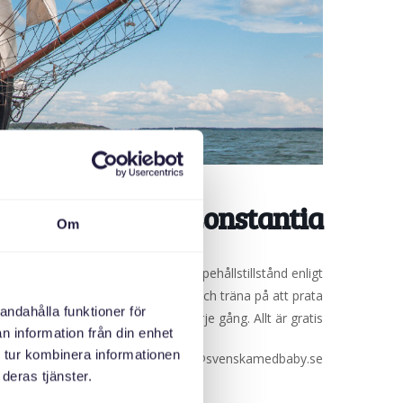
att segla med Constantia!
Om
ukrainare som är i Sverige med uppehållstillstånd enligt
mmans för att upptäcka Stockholm och träna på att prata
andahålla funktioner för
lart välkomna! Vi bjuder på fika varje gång. Allt är gratis!
n information från din enhet
 tur kombinera informationen
a på 070-024 7604 eller mejla: olga@svenskamedbaby.se
deras tjänster.