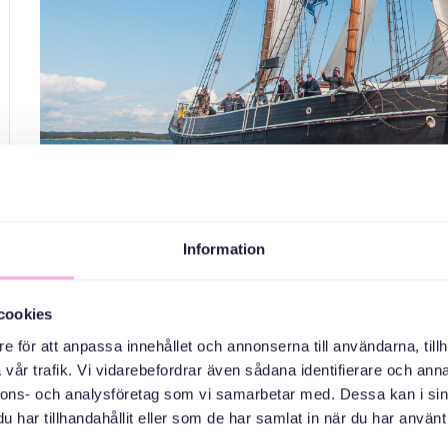
Välkommen 
Information
Välkommen till våra utomhusträffar för asylsökande och 
cookies
massflyktsdirektivet. Vi träffas och går på promenader tillsa
e för att anpassa innehållet och annonserna till användarna, tillh
svenska. Barn är självk
vår trafik. Vi vidarebefordrar även sådana identifierare och anna
nnons- och analysföretag som vi samarbetar med. Dessa kan i sin
Har du frågor? Kontakta Olg
har tillhandahållit eller som de har samlat in när du har använt 