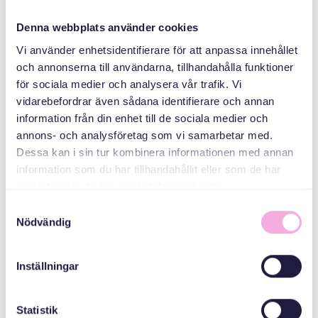
Denna webbplats använder cookies
Vi använder enhetsidentifierare för att anpassa innehållet
och annonserna till användarna, tillhandahålla funktioner
för sociala medier och analysera vår trafik. Vi
vidarebefordrar även sådana identifierare och annan
information från din enhet till de sociala medier och
Svenska med baby
annons- och analysföretag som vi samarbetar med.
Dessa kan i sin tur kombinera informationen med annan
Email
information som du har tillhandahållit eller som de har
bokningen@svenskamedbaby.se
samlat in när du har använt deras tjänster.
Samtyckesval
Nödvändig
СПІВОРГАНІЗАТОРИ
Inställningar
Адміністративна
рада округу
Statistik
Стокгольм