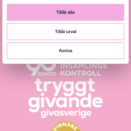
Tillåt alla
Tillåt urval
Svenska med baby – Föräldraträffar för jämlikhet
och inkludering.
Avvisa