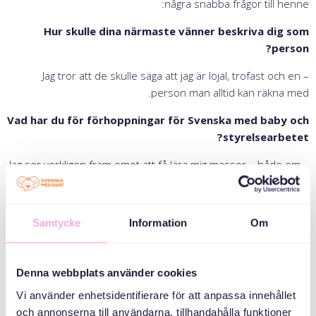
några snabba frågor till henne:
Hur skulle dina närmaste vänner beskriva dig som
person?
– Jag tror att de skulle säga att jag är lojal, trofast och en
person man alltid kan räkna med.
Vad har du för förhoppningar för Svenska med baby och
styrelsearbetet?
– Jag ser verkligen fram emot att få lära mig massor – både om
organisationen och om människor. Det känns meningsfullt att
få vara del av ett arbete som faktiskt gör skillnad, och som
syftar till att göra världen lite bättre, en mötesplats i taget.
Samtycke
Information
Om
Tycker du att det är viktigt att engagera sig ideellt?
Varför?
Denna webbplats använder cookies
– Ja, det tycker jag verkligen. För mig personligen handlar ideellt
Vi använder enhetsidentifierare för att anpassa innehållet
engagemang om att bidra med det jag kan, efter mina
och annonserna till användarna, tillhandahålla funktioner