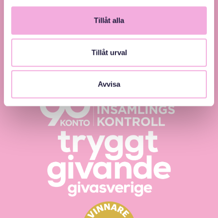
Tillåt alla
Tillåt urval
Svenska med baby – Föräldraträffar för jämlikhet
och inkludering.
Avvisa