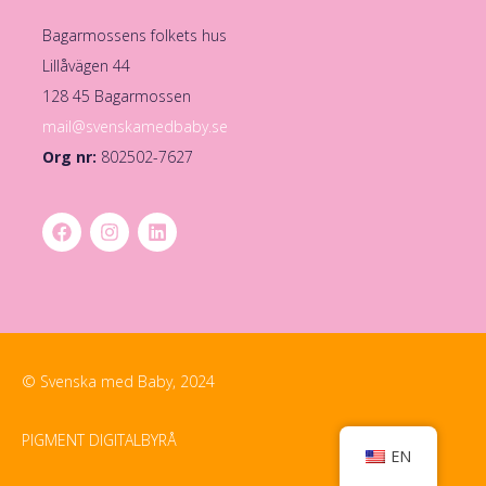
Bagarmossens folkets hus
Lillåvägen 44
128 45 Bagarmossen
mail@svenskamedbaby.se
Org nr:
802502-7627
© Svenska med Baby, 2024
PIGMENT DIGITALBYRÅ
EN