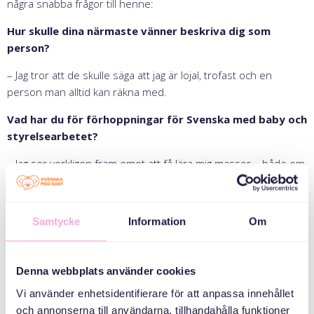
några snabba frågor till henne:
Hur skulle dina närmaste vänner beskriva dig som
person?
– Jag tror att de skulle säga att jag är lojal, trofast och en
person man alltid kan räkna med.
Vad har du för förhoppningar för Svenska med baby och
styrelsearbetet?
– Jag ser verkligen fram emot att få lära mig massor – både om
organisationen och om människor. Det känns meningsfullt att
få vara del av ett arbete som faktiskt gör skillnad, och som
syftar till att göra världen lite bättre, en mötesplats i taget.
Samtycke
Information
Om
Tycker du att det är viktigt att engagera sig ideellt?
Varför?
Denna webbplats använder cookies
– Ja, det tycker jag verkligen. För mig personligen handlar ideellt
Vi använder enhetsidentifierare för att anpassa innehållet
engagemang om att bidra med det jag kan, efter mina
och annonserna till användarna, tillhandahålla funktioner