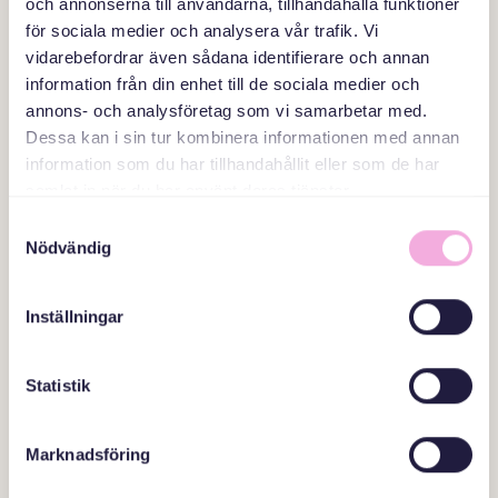
och annonserna till användarna, tillhandahålla funktioner
för sociala medier och analysera vår trafik. Vi
vidarebefordrar även sådana identifierare och annan
information från din enhet till de sociala medier och
annons- och analysföretag som vi samarbetar med.
Dessa kan i sin tur kombinera informationen med annan
information som du har tillhandahållit eller som de har
samlat in när du har använt deras tjänster.
Samtyckesval
Nödvändig
Inställningar
28 أكتوبر 2026
GLÄDJE OCH GEMENSKAP I NYDALA
Statistik
OAVSETT ÅLDER ELLER
SPRÅKKUNSKAPER
Marknadsföring
Malmö-Familjehuset Nydala, Familjehuset Nydala, Nydalatorget 2