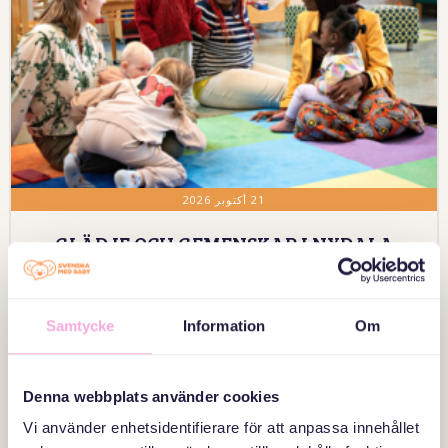
21 أكتوبر 2026
GLÄDJE OCH GEMENSKAP I NYDALA
OAVSETT ÅLDER ELLER
SPRÅKKUNSKAPER
Malmö-Familjehuset Nydala, Familjehuset Nydala, Nydalatorget 2
Samtycke
Information
Om
إشعار
Denna webbplats använder cookies
Vi använder enhetsidentifierare för att anpassa innehållet