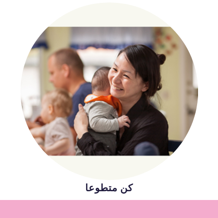
كن متطوعا