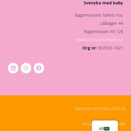
Svenska med baby
Bagarmossens folkets hus
Lillåvägen 44
128 45 Bagarmossen
mail@svenskamedbaby.se
Org nr:
802502-7627
© Svenska med Baby, 2024
PIGMENT DIGITALBYRÅ
AR