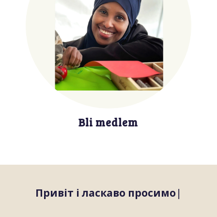
Bli medlem
Привіт і ла
|