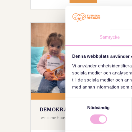
Samtycke
Denna webbplats använder 
Vi använder enhetsidentifierar
sociala medier och analysera 
till de sociala medier och a
med annan information som du 
25 AUGUSTI 2026
Samtyckesval
DEMOKRATI OCH DELAKTIGHET
Nödvändig
welcome House, Medborgarplatsen 25, Stockholm