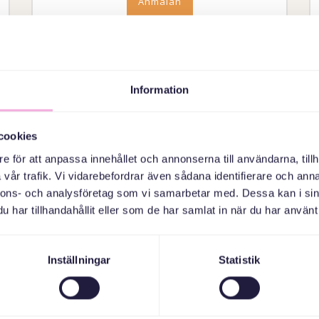
Anmälan
Information
cookies
e för att anpassa innehållet och annonserna till användarna, tillh
vår trafik. Vi vidarebefordrar även sådana identifierare och anna
nnons- och analysföretag som vi samarbetar med. Dessa kan i sin
har tillhandahållit eller som de har samlat in när du har använt 
26 AUGUSTI 2026
TERMINSSTART! ÄVENTYRSGOLF
Inställningar
Statistik
I SIGTUNA
Adress i aktivitetsbeskrivning