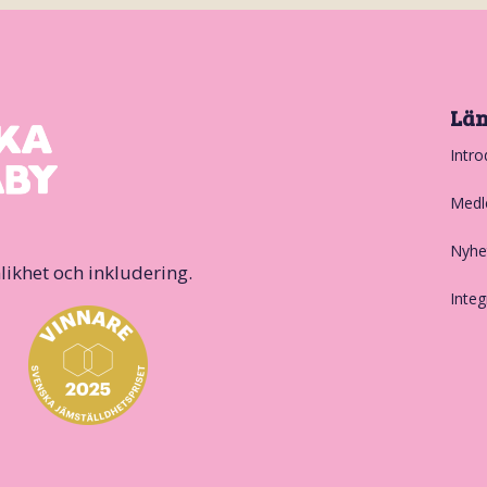
Lä
Intro
Medl
Nyhe
likhet och inkludering.
Integ