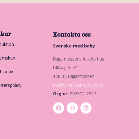
nkar
Kontakta oss
duktion
Svenska med baby
emskap
Bagarmossens folkets hus
Lillåvägen 44
tsarkiv
128 45 Bagarmossen
mail@svenskamedbaby.se
ritetspolicy
Org nr:
802502-7627