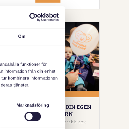
Om
andahålla funktioner för
n information från din enhet
 tur kombinera informationen
deras tjänster.
29 AUGUSTI 2026
PAPPATRÄFF – SKAPA DIN EGEN
Marknadsföring
BOK MED DITT BARN
Skärholmen- Stockholm, Skärholmens bibliotek,
Bredholmsgatan 4