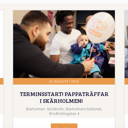
22 AUGUSTI 2026
TERMINSSTART! PAPPATRÄFFAR
I SKÄRHOLMEN!
Skärholmen- Stockholm, Skärholmens bibliotek,
Bredholmsgatan 4