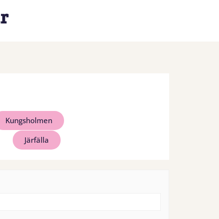
r
Kungsholmen
Järfälla