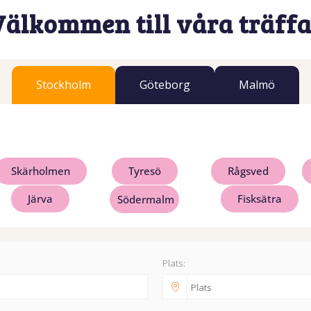
Välkommen till våra träffa
Stockholm
Göteborg
Malmö
Skärholmen
Tyresö
Rågsved
Järva
Fisksätra
Södermalm
Plats: