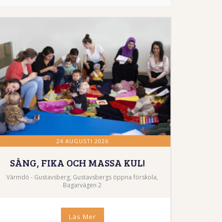
24 AUGUSTI 2026
SÅNG, FIKA OCH MASSA KUL!
Värmdö - Gustavsberg, Gustavsbergs öppna förskola,
Bagarvägen 2
Läs Mer