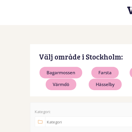
Välj område i Stockholm:
Bagarmossen
Farsta
Värmdö
Hässelby
Kategori: