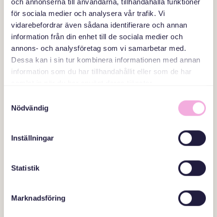
och annonserna till användarna, tillhandahålla funktioner
för sociala medier och analysera vår trafik. Vi
vidarebefordrar även sådana identifierare och annan
information från din enhet till de sociala medier och
annons- och analysföretag som vi samarbetar med.
Dessa kan i sin tur kombinera informationen med annan
information som du har tillhandahållit eller som de har
samlat in när du har använt deras tjänster.
Samtyckesval
Nödvändig
Inställningar
28 OKTOBER 2026
GLÄDJE OCH GEMENSKAP I NYDALA
Statistik
OAVSETT ÅLDER ELLER
SPRÅKKUNSKAPER
Marknadsföring
Malmö-Familjehuset Nydala, Familjehuset Nydala, Nydalatorget 2