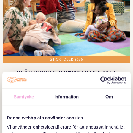
21 OKTOBER 2026
GLÄDJE OCH GEMENSKAP I NYDALA
OAVSETT ÅLDER ELLER
SPRÅKKUNSKAPER
Malmö-Familjehuset Nydala, Familjehuset Nydala, Nydalatorget 2
Samtycke
Information
Om
Anmälan
Denna webbplats använder cookies
Vi använder enhetsidentifierare för att anpassa innehållet