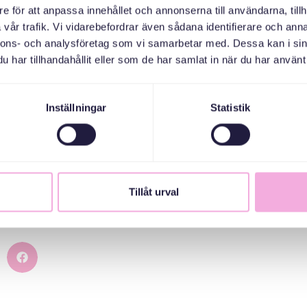
e för att anpassa innehållet och annonserna till användarna, tillh
يقدم Svenska med baby بكل فخر تقريرنا الجديد عن الأبوة والأمومة للآباء الوافدين 
vår trafik. Vi vidarebefordrar även sådana identifierare och anna
وفي المجتمع.
نلتقي في التقرير بأربعة آباء ملتزمين من خلفيات مختلفة.
nnons- och analysföretag som vi samarbetar med. Dessa kan i sin
har tillhandahållit eller som de har samlat in när du har använt 
ر خمسين عاماً من التأمين الأبوي، بما في ذلك العلاوة الأبوية المخصصة ل
سية، فإننا لا نزال بعيدين عن المساواة في التربية. إن عدم المساواة في ال
ى فرص المرأة في سوق العمل.
Inställningar
Statistik
 أستاذة الطب الاجتماعي بجامعة أوبسالا، في التقرير على أن مشاركة الآباء 
الغريب أننا لا نقوم باستثمارات أكبر لإشراك الآباء بشكل أكبر في تربية الأبن
 في الأفكار والاقتراحات المهمة لتعزيز دور الآباء في تربية الأبناء - وهو
ساواة.
Tillåt urval
هنا ولا تتردد في نشر الكلمة!