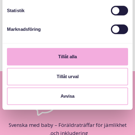
Statistik
المنظمون المشاركون
Marknadsföring
Järfälla Kommun
Tillåt alla
Tillåt urval
Avvisa
Svenska med baby – Föräldraträffar för jämlikhet
och inkludering.