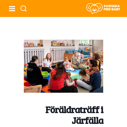
Föräldraträff i
Järfälla