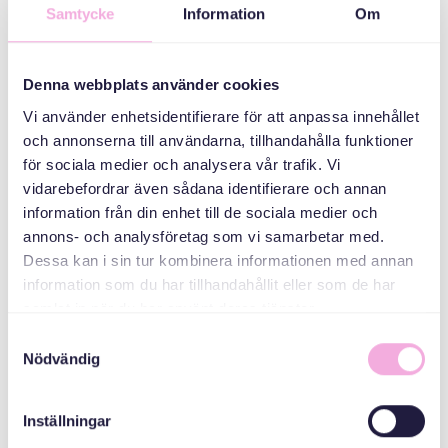
Samtycke
Information
Om
فئات
اجتماعات أولياء
Denna webbplats använder cookies
الأمور
Vi använder enhetsidentifierare för att anpassa innehållet
och annonserna till användarna, tillhandahålla funktioner
منظم
för sociala medier och analysera vår trafik. Vi
vidarebefordrar även sådana identifierare och annan
information från din enhet till de sociala medier och
annons- och analysföretag som vi samarbetar med.
Dessa kan i sin tur kombinera informationen med annan
information som du har tillhandahållit eller som de har
samlat in när du har använt deras tjänster.
Samtyckesval
Svenska med baby
Nödvändig
Email
bokningen@svenskamedbaby.se
Inställningar