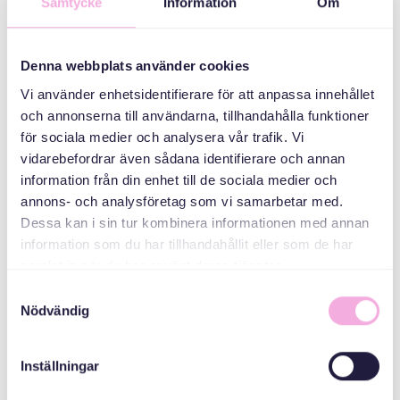
Samtycke
Information
Om
KATEGORIER
Föräldraträffar
Denna webbplats använder cookies
Vi använder enhetsidentifierare för att anpassa innehållet
ARRANGÖR
och annonserna till användarna, tillhandahålla funktioner
för sociala medier och analysera vår trafik. Vi
vidarebefordrar även sådana identifierare och annan
information från din enhet till de sociala medier och
annons- och analysföretag som vi samarbetar med.
Dessa kan i sin tur kombinera informationen med annan
information som du har tillhandahållit eller som de har
samlat in när du har använt deras tjänster.
Samtyckesval
Svenska med baby
Nödvändig
E-post
bokningen@svenskamedbaby.se
Inställningar