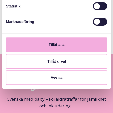
Statistik
MEDARRANGÖRER
Marknadsföring
Järfälla Kommun
Tillåt alla
Tillåt urval
Avvisa
Svenska med baby – Föräldraträffar för jämlikhet
och inkludering.