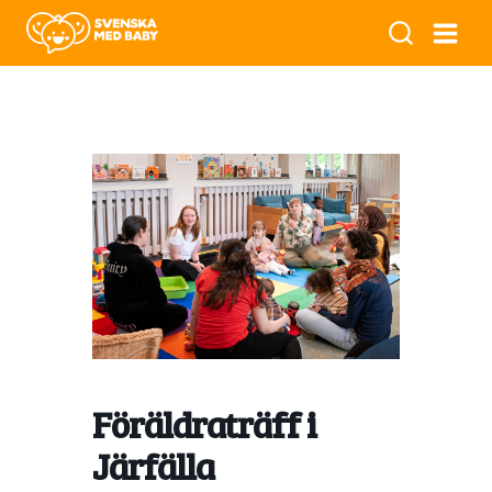
Föräldraträff i
Järfälla