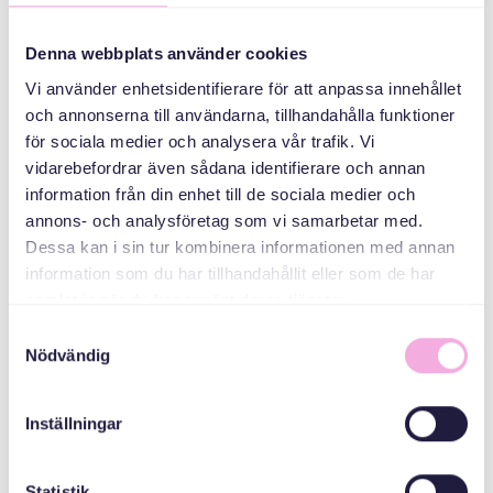
جلسات والدین
Denna webbplats använder cookies
Vi använder enhetsidentifierare för att anpassa innehållet
سازمان دهنده
och annonserna till användarna, tillhandahålla funktioner
för sociala medier och analysera vår trafik. Vi
vidarebefordrar även sådana identifierare och annan
information från din enhet till de sociala medier och
annons- och analysföretag som vi samarbetar med.
Dessa kan i sin tur kombinera informationen med annan
information som du har tillhandahållit eller som de har
samlat in när du har använt deras tjänster.
Samtyckesval
Svenska med baby
Nödvändig
ایمیل
bokningen@svenskamedbaby.se
Inställningar
هم سازمان دهندگان
Statistik