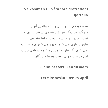
Välkommen till våra föräldraträffar i
Järfälla!
همه کودکان تا دو سال و البته والدین آنها یا
بزرگسالان دیگر نیز پذیرفته می شوند. نیازی به
ثبت نام در این جلسه نیست، فقط تشریف
بیاورید. بازی می کنیم، قهوه می خوریم و صحبت
می کنیم. اگر نیاز به تمرین مکالمه سوئدی دارید،
این فرصت خوبی است! همیشه رایگان.
Terminsstart: Den 18 mars.
Terminsavslut: Den 29 april.