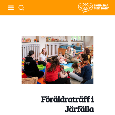
Föräldraträff i
Järfälla