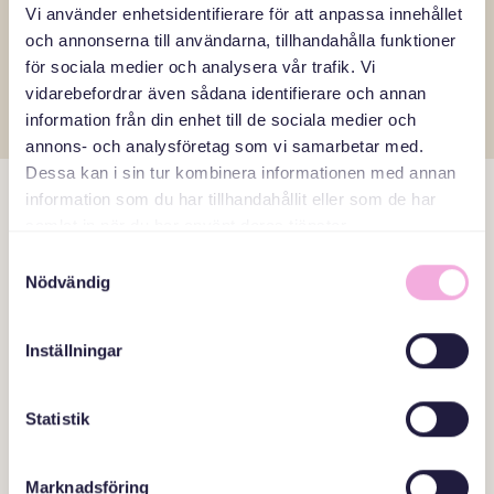
Vi använder enhetsidentifierare för att anpassa innehållet
وقتی برای ارشد می نویسید منظورتان چه سنی است؟
och annonserna till användarna, tillhandahålla funktioner
för sociala medier och analysera vår trafik. Vi
vidarebefordrar även sådana identifierare och annan
من زیاد سوئدی صحبت نمی کنم. آیا هنوز امکان شرکت
information från din enhet till de sociala medier och
وجود دارد؟
annons- och analysföretag som vi samarbetar med.
Dessa kan i sin tur kombinera informationen med annan
information som du har tillhandahållit eller som de har
samlat in när du har använt deras tjänster.
Samtyckesval
Nödvändig
Inställningar
Statistik
جلسات ما
Marknadsföring