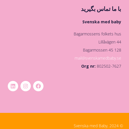
با ما تماس بگیرید
Svenska med baby
Bagarmossens folkets hus
Lillåvägen 44
128 45 Bagarmossen
mail@svenskamedbaby.se
Org nr:
802502-7627
© Svenska med Baby, 2024