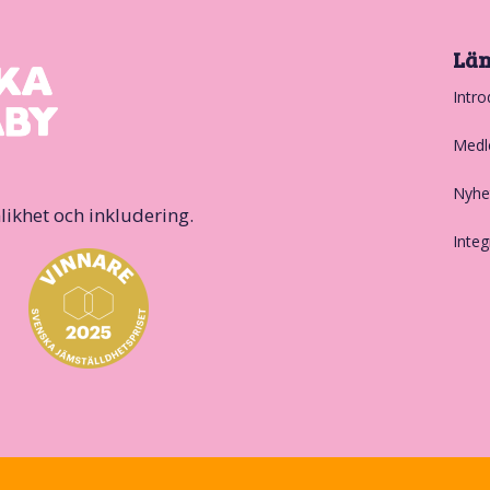
Lä
Intro
Medl
Nyhe
likhet och inkludering.
Integ