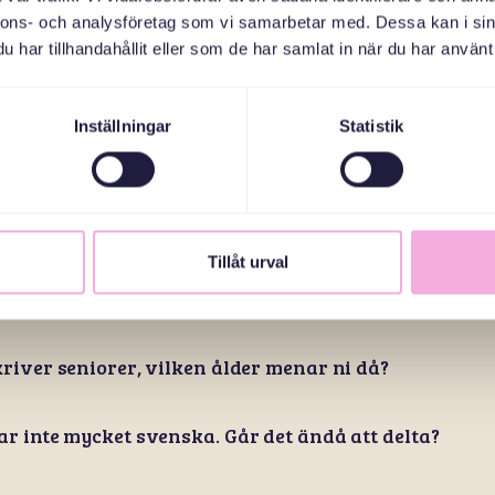
komma med min kompis son, trots att det heter famil
nnons- och analysföretag som vi samarbetar med. Dessa kan i sin
har tillhandahållit eller som de har samlat in när du har använt 
n anmäla sig, jag vill helst inte lämna ut mitt namn
Inställningar
Statistik
ar fika på era träffar?
g bo i området där träffen är för att vara välkomme
Tillåt urval
ar era aktiviteter, när ni går på museum och sånt?
kriver seniorer, vilken ålder menar ni då?
ar inte mycket svenska. Går det ändå att delta?