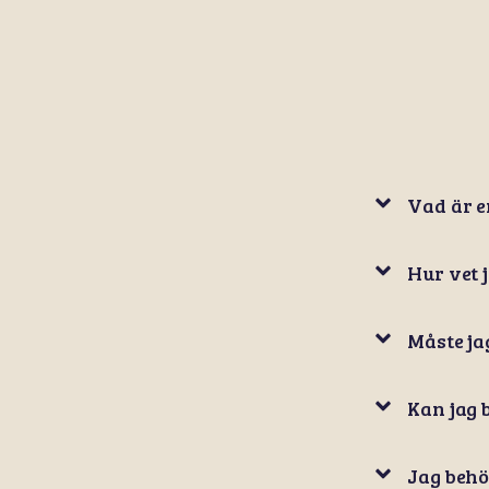
Vad är e
Hur vet 
Måste ja
Kan jag 
Jag behö