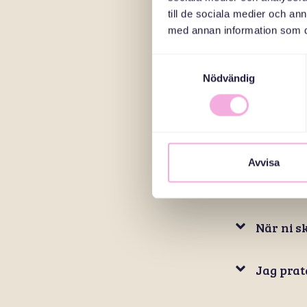
Kan jag 
till de sociala medier och a
med annan information som du 
Måste ma
Samtyckesval
Nödvändig
Vad kost
Måste ja
Avvisa
Vad kost
När ni s
Jag prat