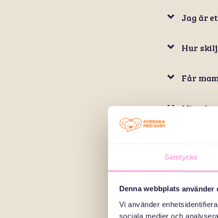
Jag är e
Hur skil
Får mam
Mina bar
Varför f
Samtycke
Vilka sp
Denna webbplats använder 
Vad är e
Vi använder enhetsidentifierar
sociala medier och analysera 