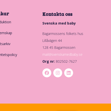
nkar
Kontakta oss
duktion
Svenska med baby
emskap
Bagarmossens folkets hus
Lillåvägen 44
tsarkiv
128 45 Bagarmossen
mail@svenskamedbaby.se
ritetspolicy
Org nr:
802502-7627