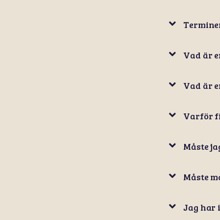
Terminen
Vad är e
Vad är 
Varför f
Måste jag
Måste ma
Jag har 