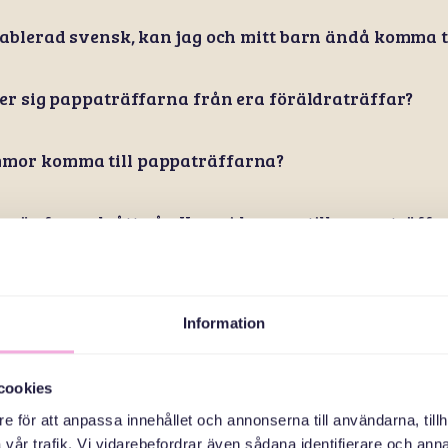
tablerad svensk, kan jag och mitt barn ändå komma ti
jer sig pappaträffarna från era föräldraträffar?
mor komma till pappaträffarna?
n är fem och åtta år. Kan vi komma till pappaträff
inns det inte mammaträffar?
Information
råk brukar papporna som kommer till träffarna pra
cookies
n familjeträff?
e för att anpassa innehållet och annonserna till användarna, tillh
vår trafik. Vi vidarebefordrar även sådana identifierare och anna