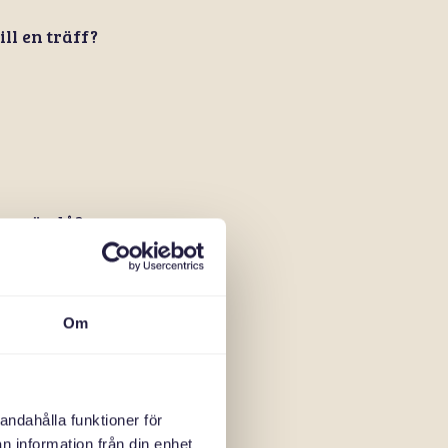
ll en träff?
arna ändå?
Om
ta?
andahålla funktioner för
n information från din enhet