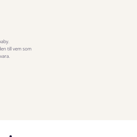
baby.
den till vem som
svara.