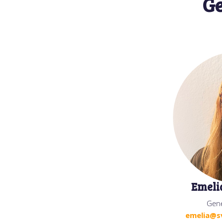
Ge
Emeli
Gene
emelia@s