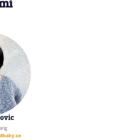
omi
ovic
arig
dbaby.se