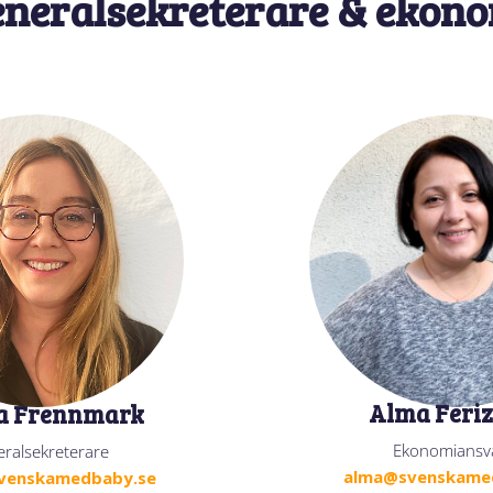
neralsekreterare & ekon
Alma Feriz
a Frennmark
Ekonomiansv
ralsekreterare
alma@svenskame
venskamedbaby.se