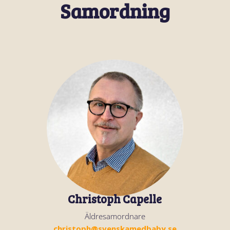
Samordning
Christoph Capelle
Äldresamordnare
christoph@svenskamedbaby.se