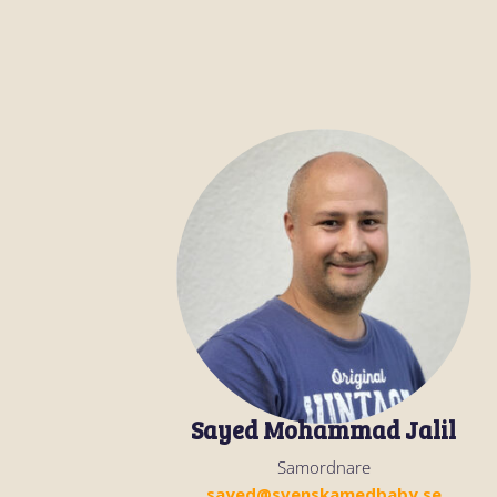
Sayed Mohammad Jalil
Samordnare
sayed@svenskamedbaby.se