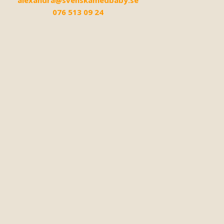
alexandra@svenskamedbaby.se
076 513 09 24