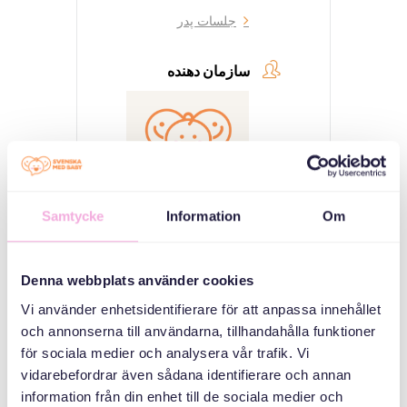
جلسات پدر
سازمان دهنده
Samtycke
Information
Om
Svenska med baby
Denna webbplats använder cookies
ایمیل
bokningen@svenskamedbaby.se
Vi använder enhetsidentifierare för att anpassa innehållet
och annonserna till användarna, tillhandahålla funktioner
för sociala medier och analysera vår trafik. Vi
هم سازمان دهندگان
vidarebefordrar även sådana identifierare och annan
information från din enhet till de sociala medier och