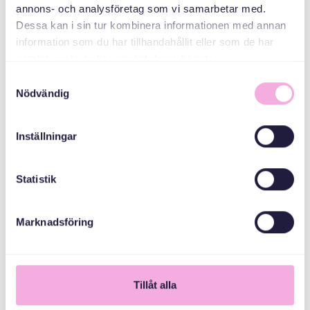
annons- och analysföretag som vi samarbetar med.
هیئت اداری شهرستان
Dessa kan i sin tur kombinera informationen med annan
استکهلم
information som du har tillhandahållit eller som de har
samlat in när du har använt deras tjänster.
Samtyckesval
Nödvändig
Inställningar
Statistik
Marknadsföring
1
Tillåt alla