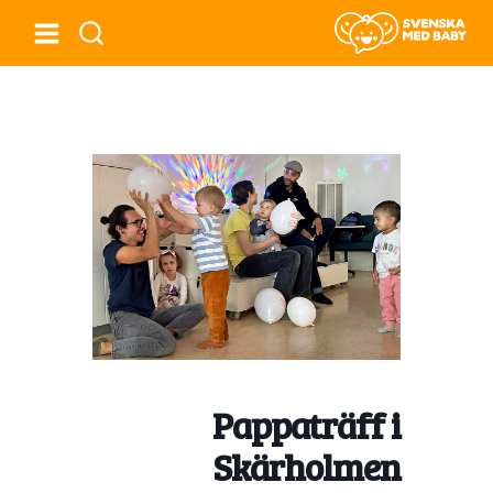
Pappaträff i
Skärholmen