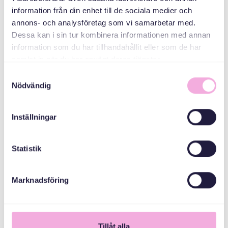
CO-ORGANIZERS
information från din enhet till de sociala medier och
annons- och analysföretag som vi samarbetar med.
Dessa kan i sin tur kombinera informationen med annan
Stockholm County
Administrative
information som du har tillhandahållit eller som de har
Board
samlat in när du har använt deras tjänster.
Samtyckesval
Nödvändig
Inställningar
Statistik
Marknadsföring
1
Tillåt alla