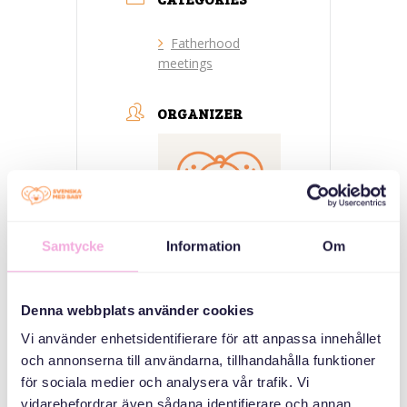
Fatherhood
meetings
ORGANIZER
Samtycke
Information
Om
Svenska med baby
Denna webbplats använder cookies
E-post
Vi använder enhetsidentifierare för att anpassa innehållet
bokningen@svenskamedbaby.se
och annonserna till användarna, tillhandahålla funktioner
för sociala medier och analysera vår trafik. Vi
vidarebefordrar även sådana identifierare och annan