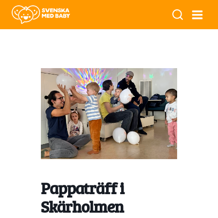
Pappaträff i
Skärholmen