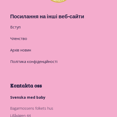
Посилання на інші веб-сайти
Вступ
Членство
Архів новин
Політика конфіденційності
Kontakta oss
Svenska med baby
Bagarmossens folkets hus
Lillåvägen 44