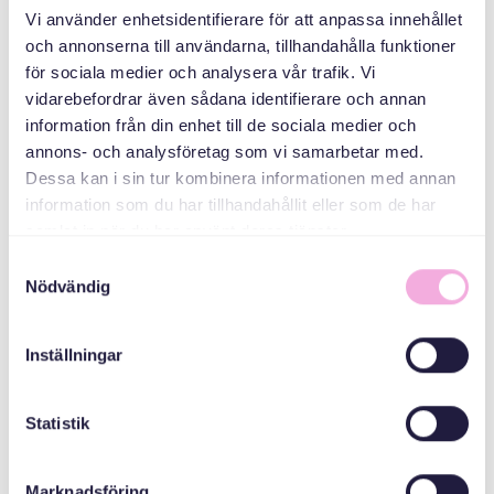
جلسات برای
Vi använder enhetsidentifierare för att anpassa innehållet
پناهجویان و پناهندگان
och annonserna till användarna, tillhandahålla funktioner
اوکراینی
för sociala medier och analysera vår trafik. Vi
vidarebefordrar även sådana identifierare och annan
سازمان دهنده
information från din enhet till de sociala medier och
annons- och analysföretag som vi samarbetar med.
Dessa kan i sin tur kombinera informationen med annan
information som du har tillhandahållit eller som de har
samlat in när du har använt deras tjänster.
Samtyckesval
Nödvändig
Svenska med baby
Inställningar
ایمیل
bokningen@svenskamedbaby.se
Statistik
Marknadsföring