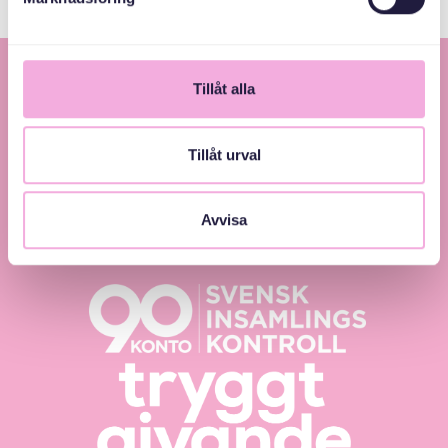
Tillåt alla
Tillåt urval
Svenska med baby – Föräldraträffar för jämlikhet
Avvisa
och inkludering.