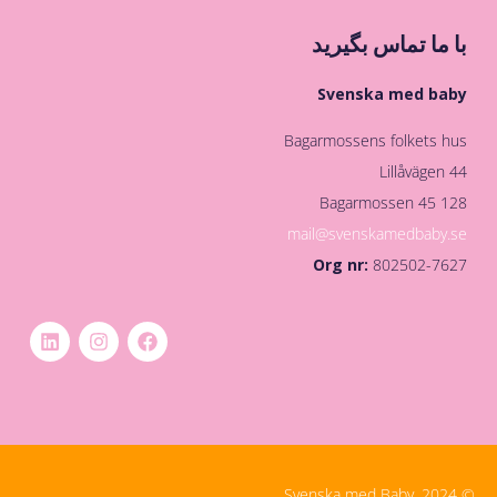
با ما تماس بگیرید
Svenska med baby
Bagarmossens folkets hus
Lillåvägen 44
128 45 Bagarmossen
mail@svenskamedbaby.se
Org nr:
802502-7627
© Svenska med Baby, 2024