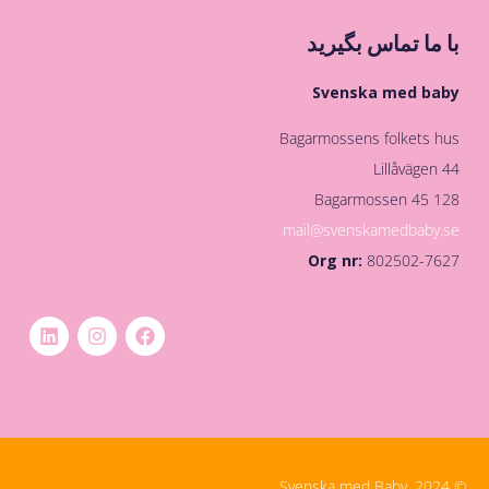
با ما تماس بگیرید
Svenska med baby
Bagarmossens folkets hus
Lillåvägen 44
128 45 Bagarmossen
mail@svenskamedbaby.se
Org nr:
802502-7627
© Svenska med Baby, 2024