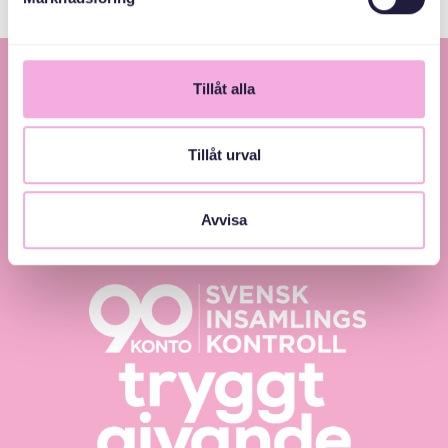
Tillåt alla
Tillåt urval
Svenska med baby – Föräldraträffar för jämlikhet
Avvisa
och inkludering.