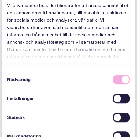
جلسات برای
Vi använder enhetsidentifierare för att anpassa innehållet
پناهجویان و پناهندگان
och annonserna till användarna, tillhandahålla funktioner
اوکراینی
för sociala medier och analysera vår trafik. Vi
vidarebefordrar även sådana identifierare och annan
سازمان دهنده
information från din enhet till de sociala medier och
annons- och analysföretag som vi samarbetar med.
Dessa kan i sin tur kombinera informationen med annan
information som du har tillhandahållit eller som de har
samlat in när du har använt deras tjänster.
Samtyckesval
Nödvändig
Svenska med baby
Inställningar
Email
bokningen@svenskamedbaby.se
Statistik
Marknadsföring