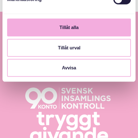
Tillåt alla
Tillåt urval
Svenska med baby – Föräldraträffar för jämlikhet
Avvisa
och inkludering.