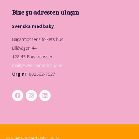
Bize şu adresten ulaşın
Svenska med baby
Bagarmossens folkets hus
Lillåvägen 44
128 45 Bagarmossen
mail@svenskamedbaby.se
Org nr:
802502-7627
© Svenska med Baby, 2024