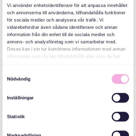
Sığınmacılar ve
Vi använder enhetsidentifierare för att anpassa innehållet
Ukraynalı mülteciler
och annonserna till användarna, tillhandahålla funktioner
için toplantılar
för sociala medier och analysera vår trafik. Vi
vidarebefordrar även sådana identifierare och annan
ORGANIZATÖR
information från din enhet till de sociala medier och
annons- och analysföretag som vi samarbetar med.
Dessa kan i sin tur kombinera informationen med annan
information som du har tillhandahållit eller som de har
samlat in när du har använt deras tjänster.
Samtyckesval
Nödvändig
Svenska med baby
Inställningar
E-Posta
bokningen@svenskamedbaby.se
Statistik
Marknadsföring