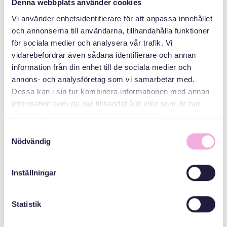
Denna webbplats använder cookies
دسته بندی ها
Vi använder enhetsidentifierare för att anpassa innehållet
och annonserna till användarna, tillhandahålla funktioner
گردهمایی های
för sociala medier och analysera vår trafik. Vi
خانوادگی
vidarebefordrar även sådana identifierare och annan
information från din enhet till de sociala medier och
سازمان دهنده
annons- och analysföretag som vi samarbetar med.
Dessa kan i sin tur kombinera informationen med annan
information som du har tillhandahållit eller som de har
samlat in när du har använt deras tjänster.
Samtyckesval
Nödvändig
Inställningar
Svenska med baby
ایمیل
Statistik
bokningen@svenskamedbaby.se