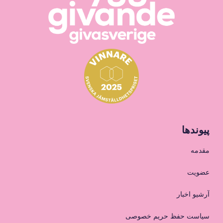
پیوندها
مقدمه
عضویت
آرشیو اخبار
سیاست حفظ حریم خصوصی