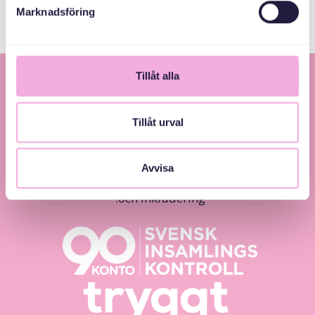
Marknadsföring
Tillåt alla
Tillåt urval
Avvisa
Svenska med baby – Föräldraträffar för jämlikhet
och inkludering.