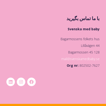
با ما تماس بگیرید
Svenska med baby
Bagarmossens folkets hus
Lillåvägen 44
128 45 Bagarmossen
mail@svenskamedbaby.se
Org nr:
802502-7627