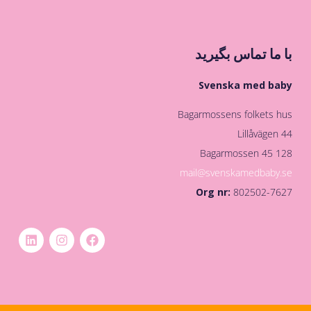
با ما تماس بگیرید
Svenska med baby
Bagarmossens folkets hus
Lillåvägen 44
128 45 Bagarmossen
mail@svenskamedbaby.se
Org nr:
802502-7627