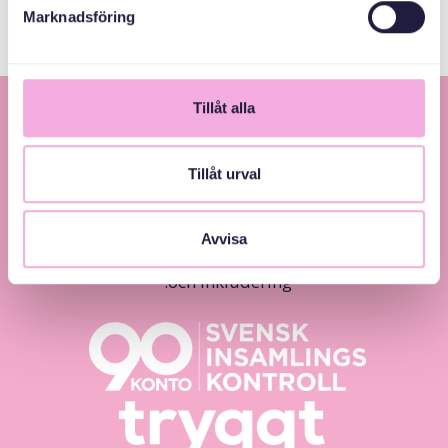
Marknadsföring
Tillåt alla
Tillåt urval
Avvisa
Svenska med baby – Föräldraträffar för jämlikhet
och inkludering.