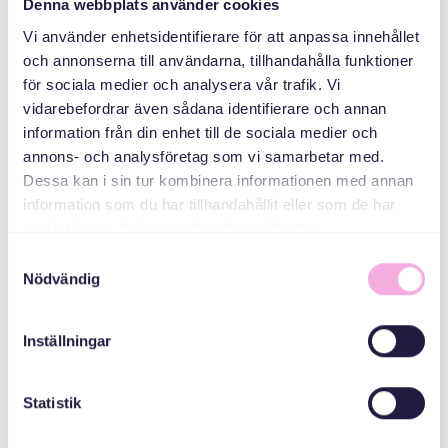
Denna webbplats använder cookies
دسته بندی ها
Vi använder enhetsidentifierare för att anpassa innehållet
och annonserna till användarna, tillhandahålla funktioner
گردهمایی های
för sociala medier och analysera vår trafik. Vi
خانوادگی
vidarebefordrar även sådana identifierare och annan
information från din enhet till de sociala medier och
سازمان دهنده
annons- och analysföretag som vi samarbetar med.
Dessa kan i sin tur kombinera informationen med annan
information som du har tillhandahållit eller som de har
samlat in när du har använt deras tjänster.
Samtyckesval
Nödvändig
Inställningar
Svenska med baby
Email
Statistik
bokningen@svenskamedbaby.se