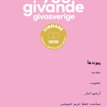
پیوندها
مقدمه
عضویت
آرشیو اخبار
سیاست حفظ حریم خصوصی