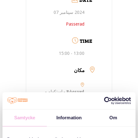
2024 سپتامبر 07
Passerad
TIME
13:00 - 15:00
مکان
Rågsved - استکهلم -
Gillerbacken
Gillerbacken 27
Samtycke
Information
Om
ANDRA PLATSER