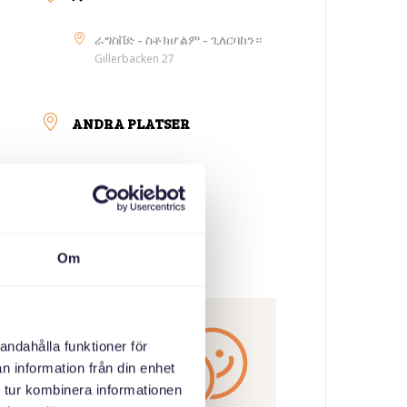
ራግስቨድ - ስቶክሆልም - ጊለርባከን።
Gillerbacken 27
ANDRA PLATSER
ምድባት
ስድራቤታዊ ምትእኽኻብ
Om
ኣዳላዊ
andahålla funktioner för
n information från din enhet
 tur kombinera informationen