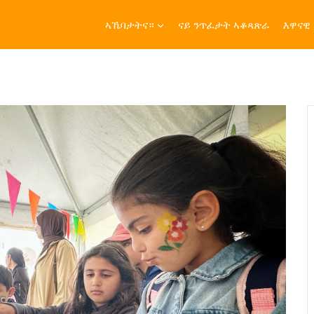
ኣኼባታትና።
ናይ ንጥፈታት ኣቆጻጽራ
እዋናዊ