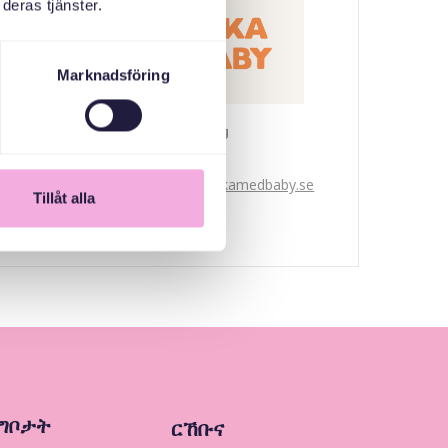
deras tjänster.
Marknadsföring
Svenska med baby
ኢመይል
bokningen@svenskamedbaby.se
Tillåt alla
ግቦታት
ርኸቡና