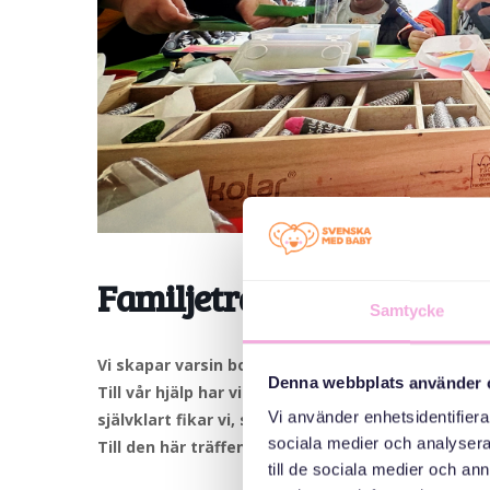
Familjeträff: Vi skapar en
Samtycke
Vi skapar varsin bok om den egna familjen. Vilka
Denna webbplats använder 
Till vår hjälp har vi sådant vi har hittat, kanske
Vi använder enhetsidentifierar
självklart fikar vi, som vi göt på alla våra träffar.
sociala medier och analysera 
Till den här träffen är alla barn upp till tio år v
till de sociala medier och a