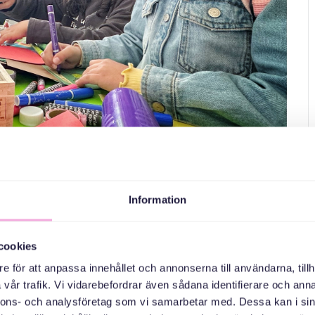
 familjebok!
Information
 man räknar in i familjen bestämmer man förstås själv.
cookies
 löv, en glasspinne, kapsyler och pappkartonger. Och
e för att anpassa innehållet och annonserna till användarna, tillh
vår trafik. Vi vidarebefordrar även sådana identifierare och anna
älkomna, med sina föräldrar eller andra vuxna.
nnons- och analysföretag som vi samarbetar med. Dessa kan i sin