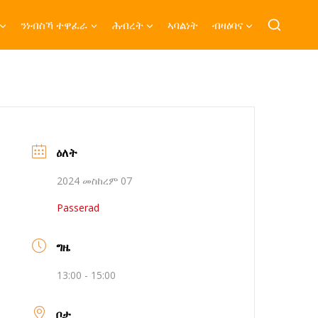
ንነብስኻ ተዋፈራ
ሕብረት
ኣባልነት
ብዛዕባና
ዕለት
2024 መስከረም 07
Passerad
ግዜ
13:00 - 15:00
ቦታ