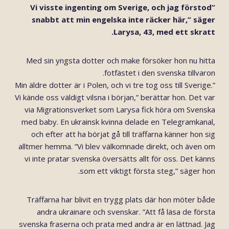
”Vi visste ingenting om Sverige, och jag förstod
snabbt att min engelska inte räcker här,” säger
Larysa, 43, med ett skratt.
Med sin yngsta dotter och make försöker hon nu hitta
fotfästet i den svenska tillvaron.
”Min äldre dotter är i Polen, och vi tre tog oss till Sverige.
Vi kände oss väldigt vilsna i början,” berättar hon. Det var
via Migrationsverket som Larysa fick höra om Svenska
med baby. En ukrainsk kvinna delade en Telegramkanal,
och efter att ha börjat gå till träffarna känner hon sig
alltmer hemma. ”Vi blev välkomnade direkt, och även om
vi inte pratar svenska översätts allt för oss. Det känns
som ett viktigt första steg,” säger hon.
Träffarna har blivit en trygg plats där hon möter både
andra ukrainare och svenskar. ”Att få läsa de första
svenska fraserna och prata med andra är en lättnad. Jag