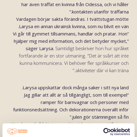
har även träffat en kvinna från Odessa, och vi håller
kontakten utanför träffarna.”
Vardagen börjar sakta förändras. I tvättstugan mötte
Larysa en annan ukrainsk kvinna, som nu blivit en vän.
”Vi går till gymmet tillsammans, handlar och pratar. Hon
hjälper mig med information, och det betyder mycket,”
säger Larysa.
Samtidigt beskriver hon hur språket
fortfarande är en stor utmaning. ”Det är svårt att inte
kunna kommunicera. Vi behöver fler språkkurser och
aktiviteter där vi kan träna.”
Larysa uppskattar dock många saker i sitt nya land.
”Jag gillar att allt är så tillgängligt, som till exempel
ramper för barnvagnar och personer med
funktionsnedsättning. Och dekorationerna överallt inför
julen gör stämningen så fin.”
Hon har också hittat egna sätt att hantera omställningen.
”Jag började leta efter ett gym direkt. Jag mådde psykiskt