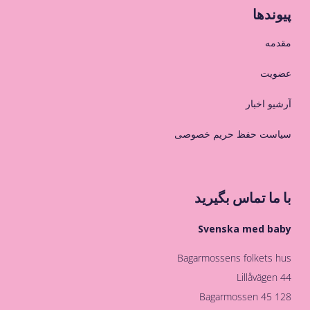
پیوندها
مقدمه
عضویت
آرشیو اخبار
سیاست حفظ حریم خصوصی
با ما تماس بگیرید
Svenska med baby
Bagarmossens folkets hus
Lillåvägen 44
128 45 Bagarmossen