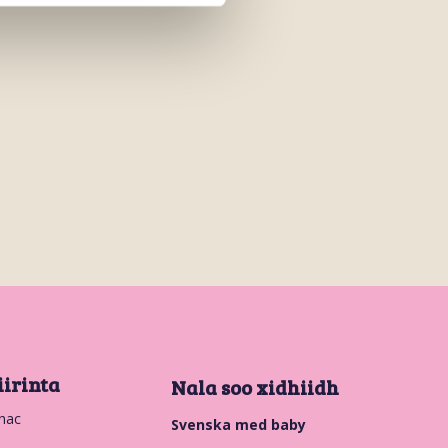
iirinta
Nala soo xidhiidh
hac
Svenska med baby