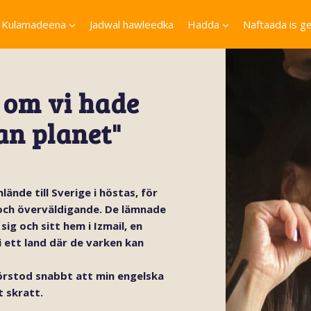
Kulamadeena
Jadwal hawleedka
Hadda
Naftaada is ge
 om vi hade
an planet"
ände till Sverige i höstas, för
 och överväldigande. De lämnade
ig och sitt hem i Izmail, en
i ett land där de varken kan
förstod snabbt att min engelska
t skratt.