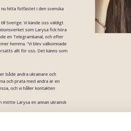
nu hitta fotfästet i den svenska
till Sverige. Vi kände oss väldigt
grationsverket som Larysa fick höra
ade en Telegramkanal, och efter
 alltmer hemma. ”Vi blev välkomnade
rsätts allt för oss. Det känns som
öter både andra ukrainare och
erna och prata med andra är en
essa, och vi håller kontakten
an mötte Larysa en annan ukrainsk
pratar. Hon hjälper mig med
Larysa.
Samtidigt beskriver hon hur
r svårt att inte kunna