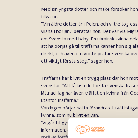
Med sin yngsta dotter och make försöker hon 
tillvaron.
”Min äldre dotter är i Polen, och vi tre tog oss 
vilsna i början,” berättar hon. Det var via Mi
om Svenska med baby. En ukrainsk kvinna del
att ha börjat gå till träffarna känner hon sig
direkt, och även om vi inte pratar svenska öve
ett viktigt första steg,” säger hon.
Träffarna har blivit en trygg plats där hon m
svenskar. ”Att få läsa de första svenska fras
lättnad. Jag har även träffat en kvinna från Od
utanför träffarna.”
Vardagen börjar sakta förändras. I tvättstug
kvinna, som nu blivit en vän.
”Vi går till gymmet tillsammans, handlar och 
information, och det betyder mycket,” säger 
språket fortfarande är en stor utmaning. ”Det ä