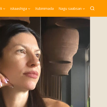
li
iskaashiga
Xubinimada
Nagu saabsan