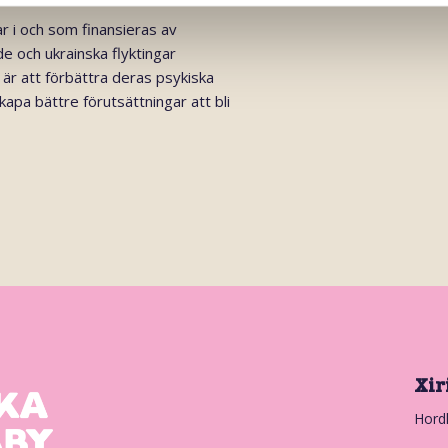
 i och som finansieras av
e och ukrainska flyktingar
 är att förbättra deras psykiska
apa bättre förutsättningar att bli
Xir
Hord