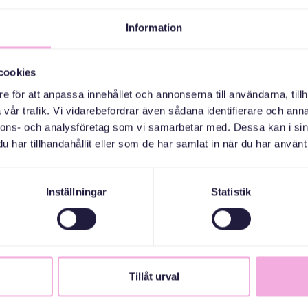
tiviteter där vi kan träna.”
Information
 land.
 exempel ramper för barnvagnar och
cookies
tionerna överallt inför julen gör
e för att anpassa innehållet och annonserna till användarna, tillh
vår trafik. Vi vidarebefordrar även sådana identifierare och anna
llningen. ”Jag började leta efter ett
nnons- och analysföretag som vi samarbetar med. Dessa kan i sin
 men att ha något att fokusera på
har tillhandahållit eller som de har samlat in när du har använt 
n ett tydligt råd:
er som intresserar en. Det gör
d någon som vill hjälpa.”
Inställningar
Statistik
 hon bygger, känner Larysa att hon
 ibland räcker det att någon säger:
s för att göra en glad och känna att
Tillåt urval