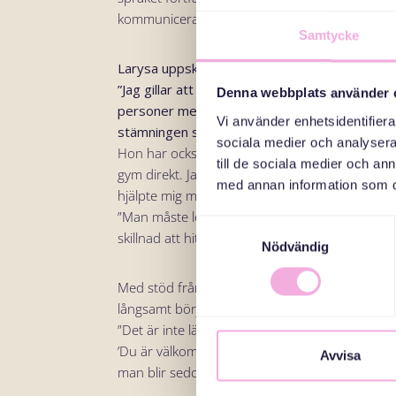
kommunicera. Vi behöver fler språkkurser och ak
Samtycke
Larysa uppskattar dock många saker i sitt nya
”Jag gillar att allt är så tillgängligt, som till
Denna webbplats använder 
personer med funktionsnedsättning. Och dekora
Vi använder enhetsidentifierar
stämningen så fin.”
sociala medier och analysera 
Hon har också hittat egna sätt att hantera omstä
till de sociala medier och a
gym direkt. Jag mådde psykiskt dåligt i början,
med annan information som du 
hjälpte mig mycket.”
För andra nyanlända har ho
”Man måste leta efter språkcaféer och aktivitet
Samtyckesval
skillnad att hitta gemenskap, och det finns allti
Nödvändig
Med stöd från träffarna och de nya relationer
långsamt börjar landa på denna ”nya planet”.
”Det är inte lätt att börja om, men det går. Och
’Du är välkommen hit. Det är så lite som behöv
Avvisa
man blir sedd”, avslutar Larysa.