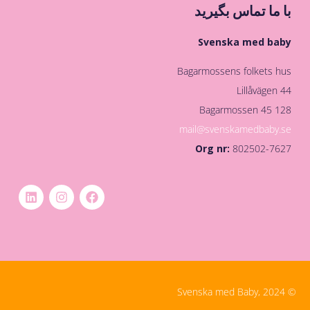
با ما تماس بگیرید
Svenska med baby
Bagarmossens folkets hus
Lillåvägen 44
128 45 Bagarmossen
mail@svenskamedbaby.se
Org nr:
802502-7627
© Svenska med Baby, 2024