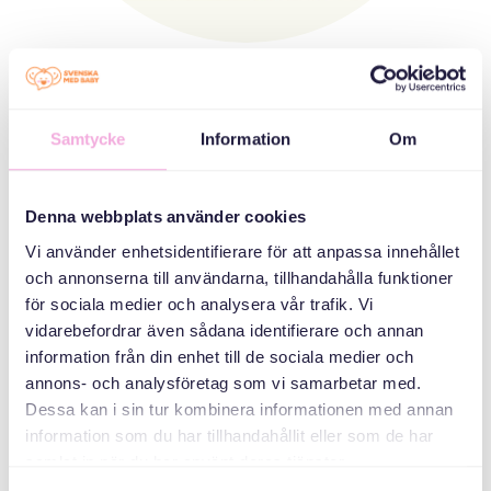
ثبت نام
از طریق عضویت بخشی از Svenska med baby شوید و از
کار ما برای جامعه ای فراگیر و ایمن برای همه حمایت کنید.
Samtycke
Information
Om
Denna webbplats använder cookies
Vi använder enhetsidentifierare för att anpassa innehållet
och annonserna till användarna, tillhandahålla funktioner
för sociala medier och analysera vår trafik. Vi
vidarebefordrar även sådana identifierare och annan
information från din enhet till de sociala medier och
annons- och analysföretag som vi samarbetar med.
Dessa kan i sin tur kombinera informationen med annan
information som du har tillhandahållit eller som de har
samlat in när du har använt deras tjänster.