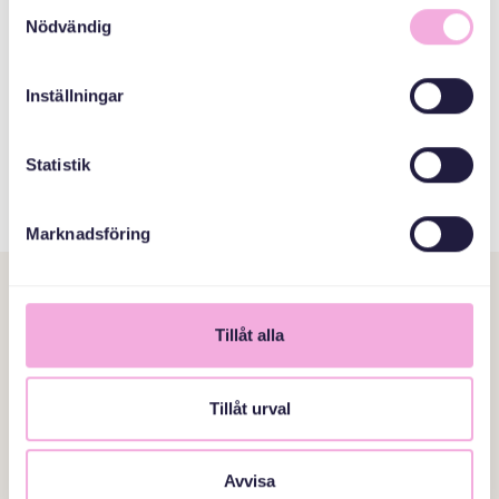
Samtyckesval
Nödvändig
Inställningar
یک داوطلب شوید
Statistik
Genom att bli en ideell gruppledare för Svenska med
baby är du delaktig i att skapa ett mer inkluderande
samhälle.
Marknadsföring
Tillåt alla
Tillåt urval
Avvisa