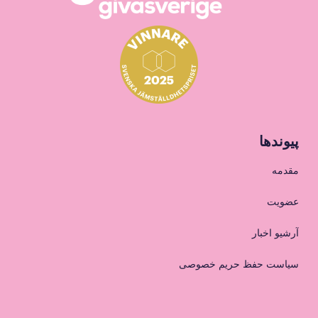
پیوندها
مقدمه
عضویت
آرشیو اخبار
سیاست حفظ حریم خصوصی