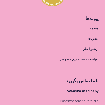
پیوندها
مقدمه
عضویت
آرشیو اخبار
سیاست حفظ حریم خصوصی
با ما تماس بگیرید
Svenska med baby
Bagarmossens folkets hus